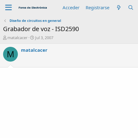
Acceder
Registrarse
Diseño de circuitos en general
Grabador de voz - ISD2590
A
F
matalcacer
Jul 3, 2007
u
e
t
c
matalcacer
M
o
h
r
a
d
e
i
n
i
c
i
o