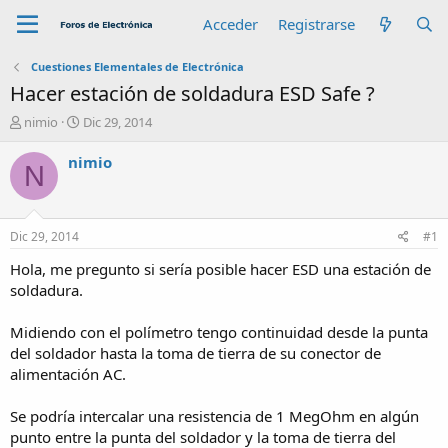
Acceder
Registrarse
Cuestiones Elementales de Electrónica
Hacer estación de soldadura ESD Safe ?
A
F
nimio
Dic 29, 2014
u
e
t
c
nimio
N
o
h
r
a
d
e
Dic 29, 2014
#1
i
n
Hola, me pregunto si sería posible hacer ESD una estación de
i
soldadura.
c
i
Midiendo con el polímetro tengo continuidad desde la punta
o
del soldador hasta la toma de tierra de su conector de
alimentación AC.
Se podría intercalar una resistencia de 1 MegOhm en algún
punto entre la punta del soldador y la toma de tierra del