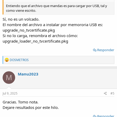
Entiendo que el archivo que mandas es para cargar por USB, tal y
como viene escrito.
Sí, no es un volcado.
El nombre del archivo a instalar por memororia USB es:
upgrade_no_tvcertificate.pkg
Si no lo carga, renombra el archivo cómo:
upgrade_loader_no_tvcertificate.pkg
Responder
R
DOSMETROS
e
a
c
Manu2023
M
t
i
o
n
s
Jul 9, 2025
#5
:
Gracias. Tomo nota.
Dejare resultados por este hilo.
Responder