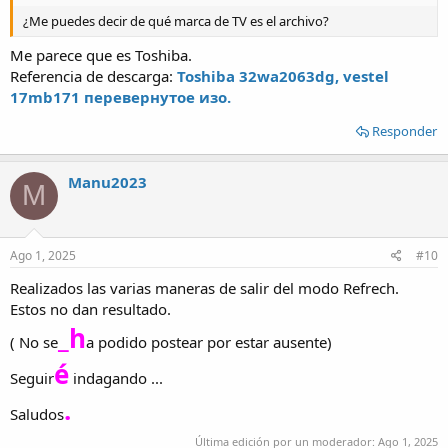
¿Me puedes decir de qué marca de TV es el archivo?
Me parece que es Toshiba.
Referencia de descarga:
Toshiba 32wa2063dg, vestel
17mb171 перевернутое изо.
Responder
Manu2023
M
Ago 1, 2025
#10
Realizados las varias maneras de salir del modo Refrech.
Estos no dan resultado.
_h
( No se
a podido postear por estar ausente)
é
Seguir
indagando ...
.
Saludos
Última edición por un moderador:
Ago 1, 2025