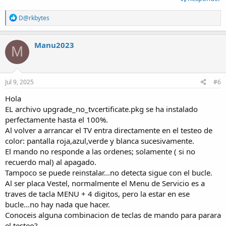
R
D@rkbytes
e
a
c
Manu2023
M
t
i
o
n
s
Jul 9, 2025
#6
:
Hola
EL archivo upgrade_no_tvcertificate.pkg se ha instalado
perfectamente hasta el 100%.
Al volver a arrancar el TV entra directamente en el testeo de
color: pantalla roja,azul,verde y blanca sucesivamente.
El mando no responde a las ordenes; solamente ( si no
recuerdo mal) al apagado.
Tampoco se puede reinstalar...no detecta sigue con el bucle.
Al ser placa Vestel, normalmente el Menu de Servicio es a
traves de tacla MENU + 4 digitos, pero la estar en ese
bucle...no hay nada que hacer.
Conoceis alguna combinacion de teclas de mando para parara
el testeo?....