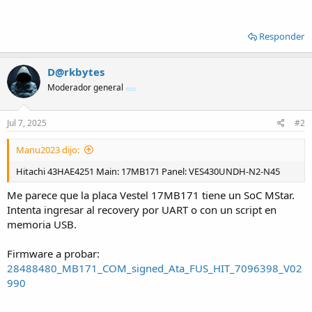
Responder
D@rkbytes
Moderador general
Jul 7, 2025
#2
Manu2023 dijo:
Hitachi 43HAE4251 Main: 17MB171 Panel: VES430UNDH-N2-N45
Me parece que la placa Vestel 17MB171 tiene un SoC MStar.
Intenta ingresar al recovery por UART o con un script en
memoria USB.
Firmware a probar:
28488480_MB171_COM_signed_Ata_FUS_HIT_7096398_V02
990