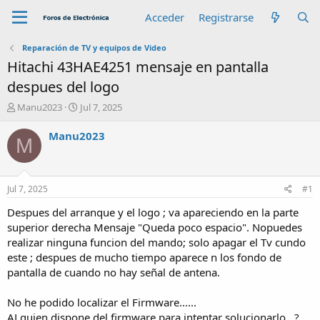
Acceder
Registrarse
Reparación de TV y equipos de Video
Hitachi 43HAE4251 mensaje en pantalla
despues del logo
A
F
Manu2023
Jul 7, 2025
u
e
t
c
Manu2023
M
o
h
r
a
d
e
Jul 7, 2025
#1
i
n
Despues del arranque y el logo ; va apareciendo en la parte
i
superior derecha Mensaje "Queda poco espacio". Nopuedes
c
realizar ninguna funcion del mando; solo apagar el Tv cundo
i
este ; despues de mucho tiempo aparece n los fondo de
o
pantalla de cuando no hay señal de antena.
No he podido localizar el Firmware......
ALguien dispone del firmware para intentar solucionarlo...?