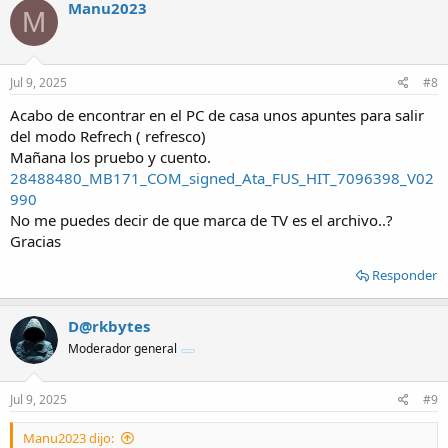
Manu2023
M
Jul 9, 2025
#8
Acabo de encontrar en el PC de casa unos apuntes para salir
del modo Refrech ( refresco)
Mañana los pruebo y cuento.
28488480_MB171_COM_signed_Ata_FUS_HIT_7096398_V02
990
No me puedes decir de que marca de TV es el archivo..?
Gracias
Responder
D@rkbytes
Moderador general
Jul 9, 2025
#9
Manu2023 dijo: