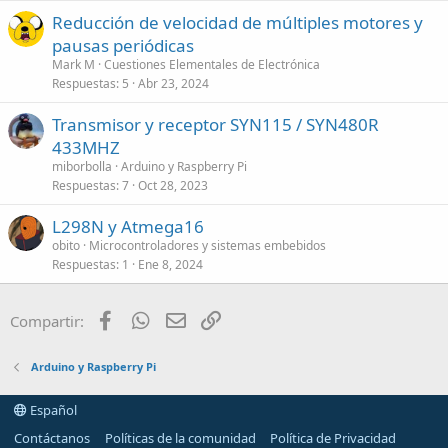
Reducción de velocidad de múltiples motores y
pausas periódicas
Mark M
Cuestiones Elementales de Electrónica
Respuestas
5
Abr 23, 2024
Transmisor y receptor SYN115 / SYN480R
433MHZ
miborbolla
Arduino y Raspberry Pi
Respuestas
7
Oct 28, 2023
L298N y Atmega16
obito
Microcontroladores y sistemas embebidos
Respuestas
1
Ene 8, 2024
Facebook
WhatsApp
Email
Enlace
Compartir:
Arduino y Raspberry Pi
Español
Contáctanos
Políticas de la comunidad
Política de Privacidad