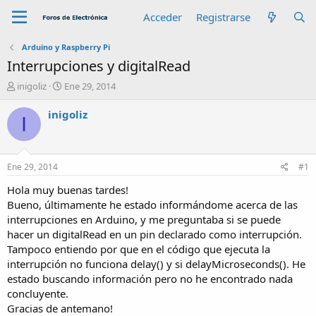
Acceder
Registrarse
Arduino y Raspberry Pi
Interrupciones y digitalRead
A
F
inigoliz
Ene 29, 2014
u
e
t
c
inigoliz
I
o
h
r
a
d
e
Ene 29, 2014
#1
i
n
Hola muy buenas tardes!
i
Bueno, últimamente he estado informándome acerca de las
c
interrupciones en Arduino, y me preguntaba si se puede
i
hacer un digitalRead en un pin declarado como interrupción.
o
Tampoco entiendo por que en el código que ejecuta la
interrupción no funciona delay() y si delayMicroseconds(). He
estado buscando información pero no he encontrado nada
concluyente.
Gracias de antemano!