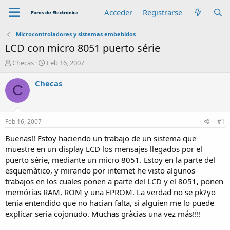
Acceder
Registrarse
Microcontroladores y sistemas embebidos
LCD con micro 8051 puerto série
A
F
Checas
Feb 16, 2007
u
e
t
c
Checas
C
o
h
r
a
d
e
Feb 16, 2007
#1
i
n
Buenas!! Estoy haciendo un trabajo de un sistema que
i
muestre en un display LCD los mensajes llegados por el
c
puerto série, mediante un micro 8051. Estoy en la parte del
i
esquemàtico, y mirando por internet he visto algunos
o
trabajos en los cuales ponen a parte del LCD y el 8051, ponen
memórias RAM, ROM y una EPROM. La verdad no se pk?yo
tenia entendido que no hacian falta, si alguien me lo puede
explicar seria cojonudo. Muchas gràcias una vez más!!!!