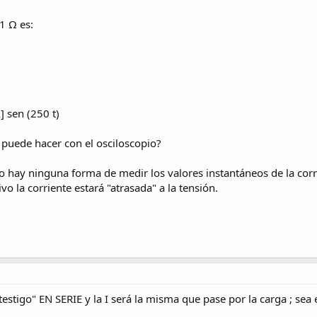
1 Ω es:
] sen (250 t)
e puede hacer con el osciloscopio?
, no hay ninguna forma de medir los valores instantáneos de la corr
ivo la corriente estará "atrasada" a la tensión.
testigo" EN SERIE y la I será la misma que pase por la carga ; sea e