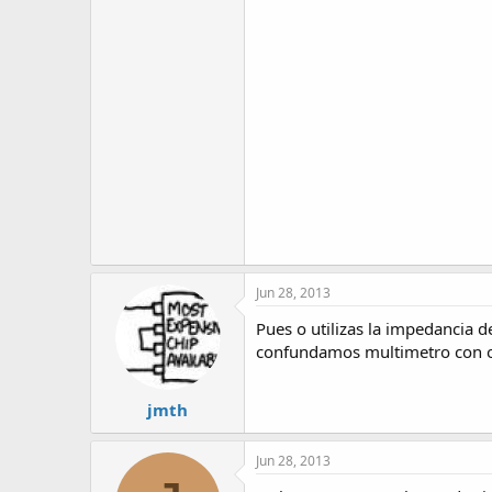
Jun 28, 2013
Pues o utilizas la impedancia d
confundamos multimetro con osci
jmth
Jun 28, 2013