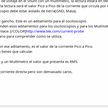
a de voltaje en el Shunt con un multímetro, la lectura estará en R
la lectura será el valor Pico a Pico de la corriente que circula por
oscopio debe estar aislado de tierra(GND, Masa).
gancho. Este es un aditamento para el osciloscopio.
venden esos aditamentos para los osciloscopios y para los Mutímet
enlace: [/COLOR]
http://www.tek.com/current-probe
rio para comprender como se utiliza.
on ese aditamento, es el valor de la corriente Pico a Pico.
 tienes que calcular.
y un Multímetro el valor que presenta es RMS.
orriente directa pero son demasiado caros.