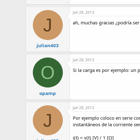
Jun 28, 2013
J
ah, muchas gracias ¿podría ser
julian403
Jun 28, 2013
O
Si la carga es por ejemplo: un
opamp
Jun 28, 2013
J
Por ejemplo coloco en serie con
instantáneos de la corriente se
i(t) = v(t) [V] / 1 [Ω]