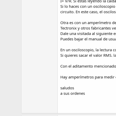
I= V/R. Si estás leyendo la caíd
Si lo haces con un osciloscopio 
circuito. En este caso, el oscil
Otra es con un amperímetro de 
Tectronix y otros fabricantes 
Dale una visitada al siguiente 
Puedes bajar el manual de usua
En un osciloscopio, la lectura c
Si quieres sacar el valor RMS. la
Con el aditamento mencionado 
Hay amperímetros para medir c
saludos
a sus ordenes