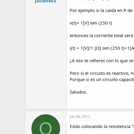
julian403
Por ejemplo si la caida en R de 
v(t)= 1[V] sen (250 t)
entonces la corriente total será
i(t) = 1[V]/1 [Ω] sen (250 t)=1[A
¿A eso te refieres con lo que s
Pero si el circuito es reactivo
Porque si es un circuito capacit
Saludos.
Jun 28, 2013
O
Estás colocando la resistencia "