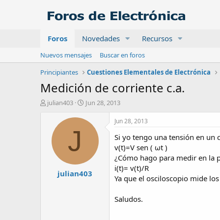
Foros
Novedades
Recursos
Nuevos mensajes
Buscar en foros
Principiantes
Cuestiones Elementales de Electrónica
Medición de corriente c.a.
A
F
julian403
Jun 28, 2013
u
e
t
c
Jun 28, 2013
o
h
J
Si yo tengo una tensión en un ci
r
a
d
v(t)=V sen ( ωt )
e
¿Cómo hago para medir en la pr
i
i(t)= v(t)/R
julian403
n
Ya que el osciloscopio mide los
i
c
Saludos.
i
o