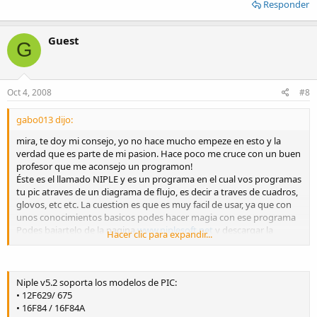
Responder
Guest
G
Oct 4, 2008
#8
gabo013 dijo:
mira, te doy mi consejo, yo no hace mucho empeze en esto y la
verdad que es parte de mi pasion. Hace poco me cruce con un buen
profesor que me aconsejo un programon!
Éste es el llamado NIPLE y es un programa en el cual vos programas
tu pic atraves de un diagrama de flujo, es decir a traves de cuadros,
glovos, etc etc. La cuestion es que es muy facil de usar, ya que con
unos conocimientos basicos podes hacer magia con ese programa
Podes bajartelo de la pagina
www.niplesoft.net
y descargar la
Hacer clic para expandir...
version demo que te sirve muy bien, lo probas y despues me decis
que te parece. Tambien ahi te podes descargar el manual en el cual
te enseña como usarlo, es decir, yo hoy estoy programando pics y
aprendi con ese manual
Niple v5.2 soporta los modelos de PIC:
Te lo aconsejo porque es muy completo y facil de usar.
• 12F629/ 675
Espero qe mi información te sirva.
• 16F84 / 16F84A