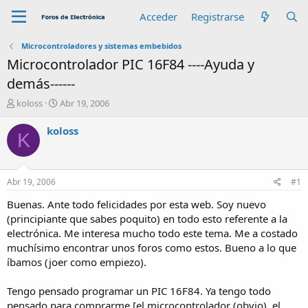
Acceder
Registrarse
Microcontroladores y sistemas embebidos
Microcontrolador PIC 16F84 ----Ayuda y
demás------
A
F
koloss
Abr 19, 2006
u
e
t
c
koloss
K
o
h
r
a
d
e
Abr 19, 2006
#1
i
n
Buenas. Ante todo felicidades por esta web. Soy nuevo
i
(principiante que sabes poquito) en todo esto referente a la
c
electrónica. Me interesa mucho todo este tema. Me a costado
i
muchísimo encontrar unos foros como estos. Bueno a lo que
o
íbamos (joer como empiezo).
Tengo pensado programar un PIC 16F84. Ya tengo todo
pensado para comprarme [el microcontrolador (obvio), el