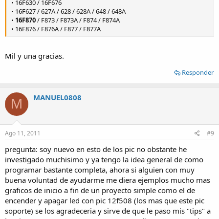
Un abrazo fuerte
• 16F630 / 16F676
atte Gabo
• 16F627 / 627A / 628 / 628A / 648 / 648A
•
16F870
/ F873 / F873A / F874 / F874A
• 16F876 / F876A / F877 / F877A
Mil y una gracias.
Responder
MANUEL0808
M
Ago 11, 2011
#9
pregunta: soy nuevo en esto de los pic no obstante he
investigado muchisimo y ya tengo la idea general de como
programar bastante completa, ahora si alguien con muy
buena voluntad de ayudarme me diera ejemplos mucho mas
graficos de inicio a fin de un proyecto simple como el de
encender y apagar led con pic 12f508 (los mas que este pic
soporte) se los agradeceria y sirve de que le paso mis "tips" a