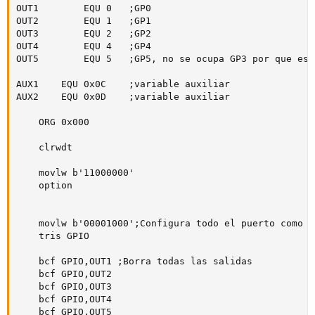
OUT1		EQU	0	;GP0

OUT2		EQU	1	;GP1

OUT3		EQU	2	;GP2

OUT4		EQU	4	;GP4

OUT5		EQU	5	;GP5, no se ocupa GP3 por que es exclusivamente entrada

AUX1	EQU	0x0C	;variable auxiliar

AUX2	EQU	0x0D	;variable auxiliar

	ORG 0x000

	clrwdt

	movlw b'11000000'

	option

	movlw b'00001000';Configura todo el puerto como salidas excepto GP3 por que es exclusivamente entrada

	tris GPIO

	bcf GPIO,OUT1 ;Borra todas las salidas

	bcf GPIO,OUT2

	bcf GPIO,OUT3

	bcf GPIO,OUT4

	bcf GPIO,OUT5	
