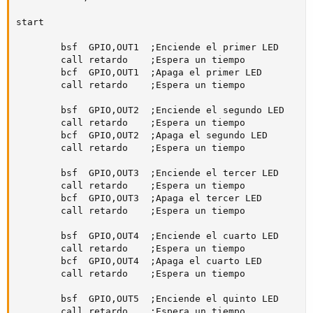
start

		bsf  GPIO,OUT1	;Enciende el primer LED

		call retardo	;Espera un tiempo

		bcf  GPIO,OUT1	;Apaga el primer LED

		call retardo	;Espera un tiempo

		bsf  GPIO,OUT2	;Enciende el segundo LED

		call retardo    ;Espera un tiempo

		bcf  GPIO,OUT2	;Apaga el segundo LED

		call retardo	;Espera un tiempo

		bsf  GPIO,OUT3	;Enciende el tercer LED

		call retardo	;Espera un tiempo

		bcf  GPIO,OUT3	;Apaga el tercer LED

		call retardo	;Espera un tiempo	

		bsf  GPIO,OUT4	;Enciende el cuarto LED

		call retardo	;Espera un tiempo

		bcf  GPIO,OUT4	;Apaga el cuarto LED

		call retardo	;Espera un tiempo

		bsf  GPIO,OUT5	;Enciende el quinto LED

		call retardo	;Espera un tiempo
