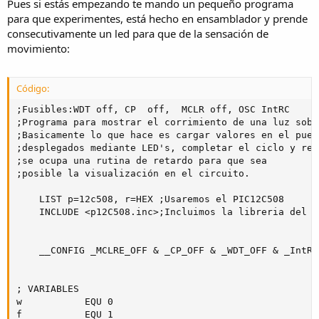
Pues si estás empezando te mando un pequeño programa
para que experimentes, está hecho en ensamblador y prende
consecutivamente un led para que de la sensación de
movimiento:
Código:
;Fusibles:WDT off, CP  off,  MCLR off, OSC IntRC

;Programa para mostrar el corrimiento de una luz sobr
;Basicamente lo que hace es cargar valores en el puer
;desplegados mediante LED's, completar el ciclo y rei
;se ocupa una rutina de retardo para que sea 

;posible la visualización en el circuito.

	LIST p=12c508, r=HEX ;Usaremos el PIC12C508

	INCLUDE <p12C508.inc>;Incluimos la libreria del PIC12C508

	__CONFIG _MCLRE_OFF & _CP_OFF & _WDT_OFF & _IntRC_OSC ;Aquí se configuran los fusibles

; VARIABLES

w			EQU 0

f			EQU 1
