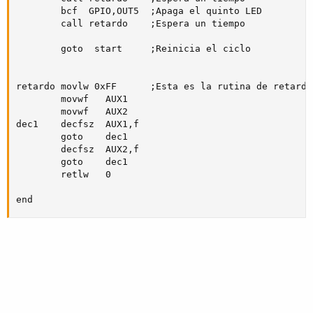
		bcf  GPIO,OUT5	;Apaga el quinto LED

		call retardo	;Espera un tiempo

		goto  start		;Reinicia el ciclo

retardo	movlw 0xFF		;Esta es la rutina de retardo

		movwf	AUX1

		movwf	AUX2

dec1	decfsz	AUX1,f

		goto	dec1

		decfsz	AUX2,f

		goto	dec1

		retlw	0

end