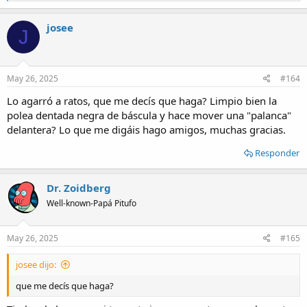
e
a
c
josee
J
t
i
o
n
s
May 26, 2025
#164
:
Lo agarró a ratos, que me decís que haga? Limpio bien la
polea dentada negra de báscula y hace mover una "palanca"
delantera? Lo que me digáis hago amigos, muchas gracias.
Responder
Dr. Zoidberg
Well-known-Papá Pitufo
May 26, 2025
#165
josee dijo:
que me decís que haga?