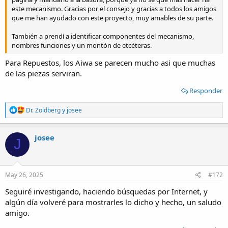
este mecanismo. Gracias por el consejo y gracias a todos los amigos
que me han ayudado con este proyecto, muy amables de su parte.
También a prendí a identificar componentes del mecanismo,
nombres funciones y un montón de etcéteras.
Para Repuestos, los Aiwa se parecen mucho asi que muchas
de las piezas serviran.
Responder
R
Dr. Zoidberg
y
josee
e
a
c
josee
J
t
i
o
n
s
May 26, 2025
#172
:
Seguiré investigando, haciendo búsquedas por Internet, y
algún día volveré para mostrarles lo dicho y hecho, un saludo
amigo.