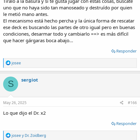
Tiralo a la basura y si te gusta jugar con estas cosas, buscate
uno que no haya sido tan manoseado y destruído por quien
le metió mano antes.
El mecanismo está hecho percha y la única forma de rescatar
ese deck es buscando las partes de otro igual pero en buenas
condiciones, desarmar todo y cambiarlo ==> es más difícil
que hacer gárgaras boca abajo...
Responder
R
josee
e
a
c
sergiot
S
t
i
o
n
s
May 26, 2025
#166
:
Lo que dijo el Dr. x2
Responder
R
josee
y
Dr. Zoidberg
e