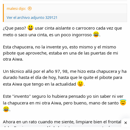
:
malesi dijo:
Ver el archivo adjunto 329121
¿Que paso?
usar cinta aislante o carrocero cada vez que
meto o saco una cinta, es un poco ingorroso
.
Esta chapucera, no la invente yo, esto mismo y el mismo
pibote que aproveche, estaba en una de las puertas de mi
otra Aiwa.
Un técnico allá por el año 97, 98, me hizo esta chapucera y ha
durado hasta el día de hoy, hasta que le quite el pibote para
esta Aiwa que tengo en la actualidad
.
Este "invento" seguro lo hubiera pensado yo sin saber ni ver
la chapucera en mi otra Aiwa, pero bueno, mano de santo
.
Ahora en un rato cuando me siente, limpiare bien el frontal
del adhesivo que quedó de la cinta carrocera que tenía