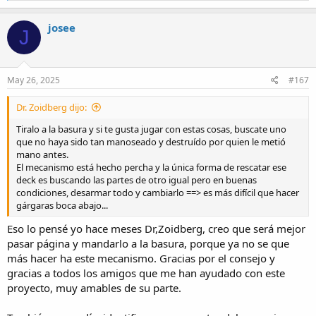
a
c
josee
J
t
i
o
n
s
May 26, 2025
#167
:
Dr. Zoidberg dijo:
Tiralo a la basura y si te gusta jugar con estas cosas, buscate uno
que no haya sido tan manoseado y destruído por quien le metió
mano antes.
El mecanismo está hecho percha y la única forma de rescatar ese
deck es buscando las partes de otro igual pero en buenas
condiciones, desarmar todo y cambiarlo ==> es más difícil que hacer
gárgaras boca abajo...
Eso lo pensé yo hace meses Dr,Zoidberg, creo que será mejor
pasar página y mandarlo a la basura, porque ya no se que
más hacer ha este mecanismo. Gracias por el consejo y
gracias a todos los amigos que me han ayudado con este
proyecto, muy amables de su parte.