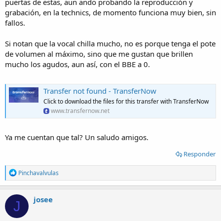
puertas de estas, aun ando probando la reproducción y
grabación, en la technics, de momento funciona muy bien, sin
fallos.
Si notan que la vocal chilla mucho, no es porque tenga el pote
de volumen al máximo, sino que me gustan que brillen
mucho los agudos, aun así, con el BBE a 0.
Transfer not found - TransferNow
Click to download the files for this transfer with TransferNow
www.transfernow.net
Ya me cuentan que tal? Un saludo amigos.
Responder
R
Pinchavalvulas
e
a
c
josee
J
t
i
o