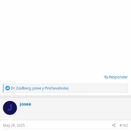
Responder
R
Dr. Zoidberg
,
josee
y
Pinchavalvulas
e
a
c
josee
J
t
i
o
n
s
May 26, 2025
#162
: