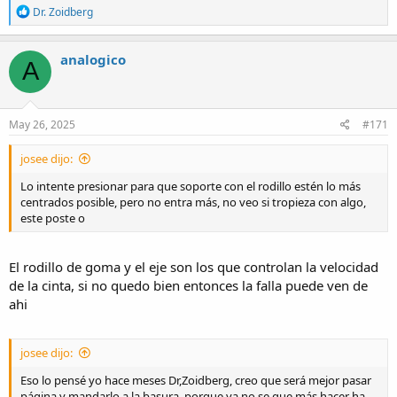
R
Dr. Zoidberg
e
a
c
analogico
A
t
i
o
n
s
May 26, 2025
#171
:
josee dijo:
Lo intente presionar para que soporte con el rodillo estén lo más
centrados posible, pero no entra más, no veo si tropieza con algo,
este poste o
El rodillo de goma y el eje son los que controlan la velocidad
de la cinta, si no quedo bien entonces la falla puede ven de
ahi
josee dijo:
Eso lo pensé yo hace meses Dr,Zoidberg, creo que será mejor pasar
página y mandarlo a la basura, porque ya no se que más hacer ha