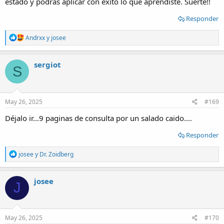
estado y podrás aplicar con éxito lo que aprendiste. Suerte!!
Responder
R
Andrxx
y
josee
e
a
c
sergiot
S
t
i
o
n
s
May 26, 2025
#169
:
Déjalo ir...9 paginas de consulta por un salado caido....
Responder
R
josee
y
Dr. Zoidberg
e
a
c
josee
J
t
i
o
n
s
May 26, 2025
#170