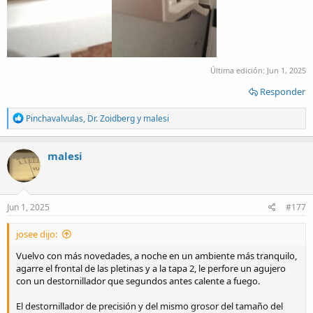
Última edición:
Jun 1, 2025
Responder
R
Pinchavalvulas
,
Dr. Zoidberg
y
malesi
e
a
c
malesi
t
i
o
n
s
Jun 1, 2025
#177
:
josee dijo:
Vuelvo con más novedades, a noche en un ambiente más tranquilo,
agarre el frontal de las pletinas y a la tapa 2, le perfore un agujero
con un destornillador que segundos antes calente a fuego.
El destornillador de precisión y del mismo grosor del tamaño del