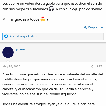
Les subiré un video descargable para que escuchen el sonido
con sus mejores auriculares
, o con sus equipos de sonido.
Mil mil gracias a todos
♥.
Responder
R
Dr. Zoidberg
y
Andrxx
e
a
c
josee
J
t
i
o
n
s
May 28, 2025
#174
:
Añado..... tuve que retorcer bastante el saliente del muelle del
rodillo derecho porque aunque reproducía bien el sonido,
cuando hacia el cambio el auto reverse, tropezaba en el
cabezal y el mecanismo que va de izquierda a derecha y
viceversa, no dejaba subir al rodillo izquierdo.
Toda una aventura amigos, ayer ya que quite la pcb para