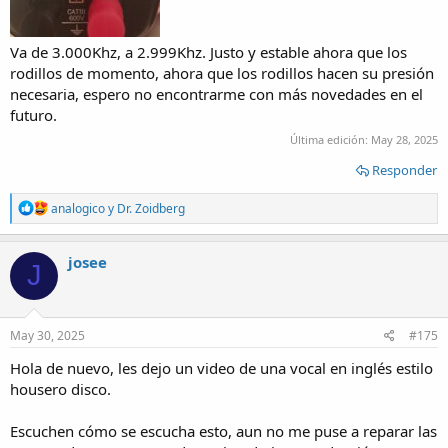
Va de 3.000Khz, a 2.999Khz. Justo y estable ahora que los
rodillos de momento, ahora que los rodillos hacen su presión
necesaria, espero no encontrarme con más novedades en el
futuro.
Última edición:
May 28, 2025
Responder
R
analogico
y
Dr. Zoidberg
e
a
c
josee
J
t
i
o
n
s
May 30, 2025
#175
:
Hola de nuevo, les dejo un video de una vocal en inglés estilo
housero disco.
Escuchen cómo se escucha esto, aun no me puse a reparar las