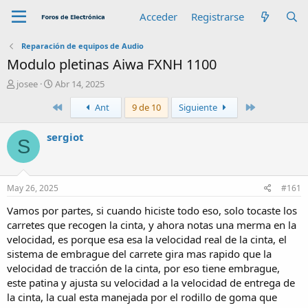
Acceder
Registrarse
Reparación de equipos de Audio
Modulo pletinas Aiwa FXNH 1100
A
F
josee
Abr 14, 2025
u
e
Primero
Último
Ant
9 de 10
Siguiente
t
c
o
h
r
a
sergiot
S
d
e
i
n
May 26, 2025
#161
i
c
Vamos por partes, si cuando hiciste todo eso, solo tocaste los
i
carretes que recogen la cinta, y ahora notas una merma en la
o
velocidad, es porque esa esa la velocidad real de la cinta, el
sistema de embrague del carrete gira mas rapido que la
velocidad de tracción de la cinta, por eso tiene embrague,
este patina y ajusta su velocidad a la velocidad de entrega de
la cinta, la cual esta manejada por el rodillo de goma que