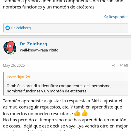
También a prendí a identificar componentes del mecanismo,
nombres funciones y un montón de etcéteras.
Responder
R
Dr. Zoidberg
e
a
c
Dr. Zoidberg
t
Well-known-Papá Pitufo
i
o
n
s
May 26, 2025
#168
:
josee dijo:
También a prendí a identificar componentes del mecanismo,
nombres funciones y un montón de etcéteras.
También aprendiste a ajustar la respuesta a 3kHz, ajustar el
azimut, conseguir repuestos, etc. Y también aprendiste que
los muertos no pueden resucitarse
No has perdido el tiempo sino que has aprendido un montón
de cosas...dejá que ese deck se vaya...ya vendrá otro en mejor