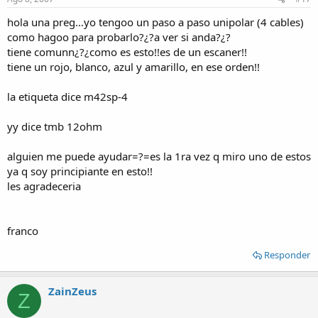
hola una preg...yo tengoo un paso a paso unipolar (4 cables)
como hagoo para probarlo?¿?a ver si anda?¿?
tiene comunn¿?¿como es esto!!es de un escaner!!
tiene un rojo, blanco, azul y amarillo, en ese orden!!
la etiqueta dice m42sp-4
yy dice tmb 12ohm
alguien me puede ayudar=?=es la 1ra vez q miro uno de estos
ya q soy principiante en esto!!
les agradeceria
franco
Responder
ZainZeus
Z