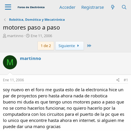
Acceder
Registrarse
Robótica, Domótica y Mecatrónica
motores paso a paso
A
F
martinno
Ene 11, 2006
u
e
Último
1 de 2
Siguiente
t
c
o
h
r
a
martinno
M
d
e
i
n
Ene 11, 2006
#1
i
c
soy nuevo en el foro me gusta esto de la electronica hice un
i
par de proyectos pero hasta ahora nada de robotica
o
bueno mi duda es que tengo unos motores paso a paso que
no se como hacerlos funcionar, no quiero hacerlo por la
computadora con los circuitos para el puerto de la pc que es
lo unico que encontre hasta ahora en internet. si alguien me
puede dar una mano gracias