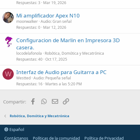
Respuestas
3
Mar 19, 2026
Mi amplificador Apex N10
moonwalker
Audio: Gran señal
Respuestas
0
Mar 12, 2026
Configuracion de Marlin en Impresora 3D
casera.
locodelafonola
Robótica, Domótica y Mecatrónica
Respuestas
40
Oct 17, 2025
Interfaz de Audio para Guitarra a PC
W
Westted
Audio: Pequeña señal
Respuestas
16
Martes a las 5:20 PM
Facebook
WhatsApp
Email
Enlace
Compartir:
Robótica, Domótica y Mecatrónica
Español
Contáctanos
Políticas de la comunidad
Política de Privacidad