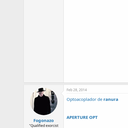
Feb 28, 2014
Optoacoplador de
ranura
APERTURE OPT
Fogonazo
"Qualified exorcist