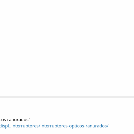
icos ranurados"
displ...nterruptores/interruptores-opticos-ranurados/