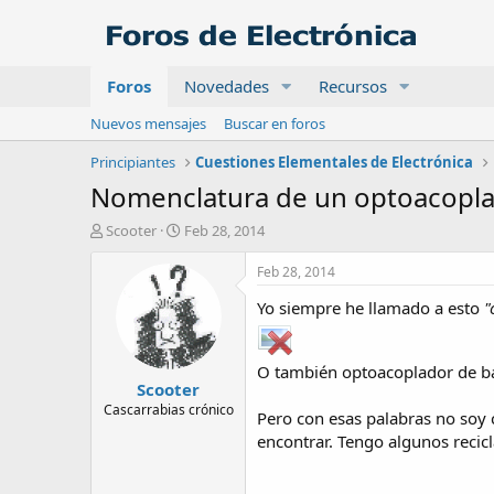
Foros
Novedades
Recursos
Nuevos mensajes
Buscar en foros
Principiantes
Cuestiones Elementales de Electrónica
Nomenclatura de un optoacopl
A
F
Scooter
Feb 28, 2014
u
e
t
c
Feb 28, 2014
o
h
Yo siempre he llamado a esto
"
r
a
d
e
i
O también optoacoplador de ba
Scooter
n
i
Cascarrabias crónico
Pero con esas palabras no soy 
c
encontrar. Tengo algunos recic
i
o