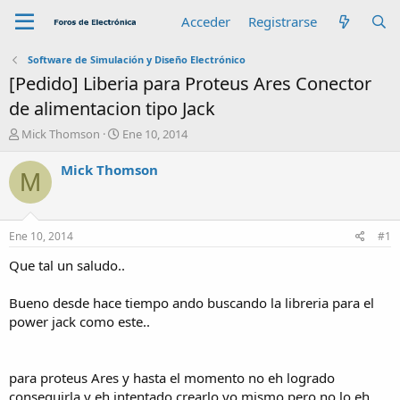
Acceder
Registrarse
Software de Simulación y Diseño Electrónico
[Pedido] Liberia para Proteus Ares Conector
de alimentacion tipo Jack
A
F
Mick Thomson
Ene 10, 2014
u
e
t
c
Mick Thomson
M
o
h
r
a
d
e
Ene 10, 2014
#1
i
n
Que tal un saludo..
i
c
Bueno desde hace tiempo ando buscando la libreria para el
i
power jack como este..
o
para proteus Ares y hasta el momento no eh logrado
conseguirla y eh intentado crearlo yo mismo pero no lo eh