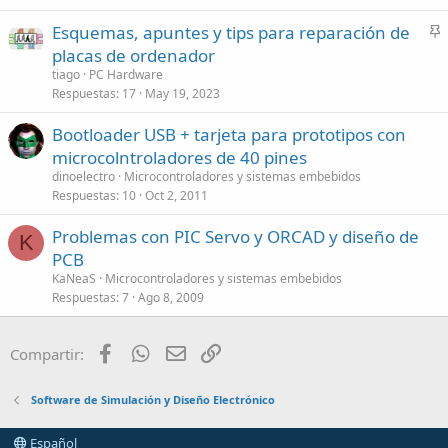
Esquemas, apuntes y tips para reparación de
n
placas de ordenador
c
tiago
PC Hardware
l
Respuestas
17
May 19, 2023
a
Bootloader USB + tarjeta para prototipos con
d
microcolntroladores de 40 pines
o
dinoelectro
Microcontroladores y sistemas embebidos
Respuestas
10
Oct 2, 2011
Problemas con PIC Servo y ORCAD y diseño de
K
PCB
KaNeaS
Microcontroladores y sistemas embebidos
Respuestas
7
Ago 8, 2009
Facebook
WhatsApp
Email
Enlace
Compartir:
Software de Simulación y Diseño Electrónico
Español