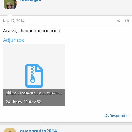
Nov 17, 2014
#9
Aca va, chaooooooooooooo
Adjuntos
philips 21pt9470-55 o 21pt9470-44 chasis sk8.0L.rar
241 bytes · Visitas: 52
Responder
guanaquito2014