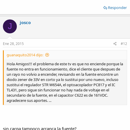
Responder
josco
J
Ene 28, 2015
#12
guanaquito2014 dijo:
Hola Amigos!!! el problema de este tv es que no enciende porque la
fuente no entra en funcionamiento, dice el cliente que despues de
un rayo no volvio a encender, revisando en la fuente encontre un
diodo zener de 33V en corto ya lo sustitui por uno nuevo, incluso
sustitui el regulador STR W654A, el optoacoplador PC817 y el IC
TL431, pero sigue sin funcionar no hay nada de voltaje en el
secundario de la fuente, en el capacitor C622 es de 161VDC.
agradecere sus aportes. ...
sin carga tampoco arranca la fuente?