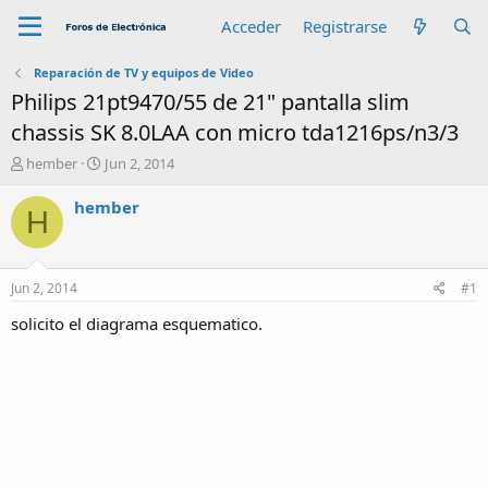
Acceder
Registrarse
Reparación de TV y equipos de Video
Philips 21pt9470/55 de 21" pantalla slim
chassis SK 8.0LAA con micro tda1216ps/n3/3
A
F
hember
Jun 2, 2014
u
e
t
c
hember
H
o
h
r
a
d
e
Jun 2, 2014
#1
i
n
solicito el diagrama esquematico.
i
c
i
o