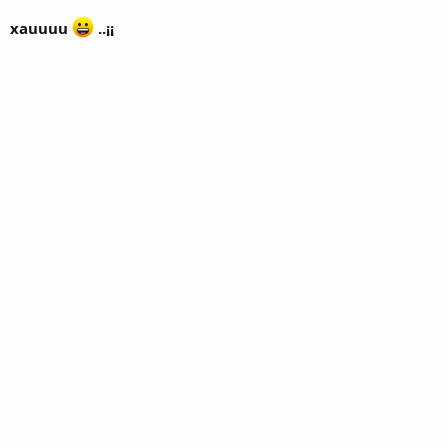
xauuuu
..¡¡