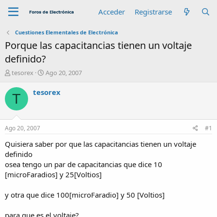
Acceder
Registrarse
Cuestiones Elementales de Electrónica
Porque las capacitancias tienen un voltaje
definido?
A
F
tesorex
Ago 20, 2007
u
e
t
c
tesorex
T
o
h
r
a
d
e
Ago 20, 2007
#1
i
n
Quisiera saber por que las capacitancias tienen un voltaje
i
definido
c
osea tengo un par de capacitancias que dice 10
i
[microFaradios] y 25[Voltios]
o
y otra que dice 100[microFaradio] y 50 [Voltios]
para que es el voltaje?