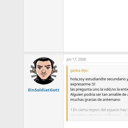
Jun 17, 2006
gaska dijo:
hola,soy estudiandte secundario 
expresarme :S!
las pregunta uno la vdd,no la en
EinSoldiatGott
Alguien podria ser tan amable d
muchas gracias de antemano
1.En cierta region del espacio hay
un campo electrico uniforme?. ¿ Se
En el caso del fierro, es a lo que