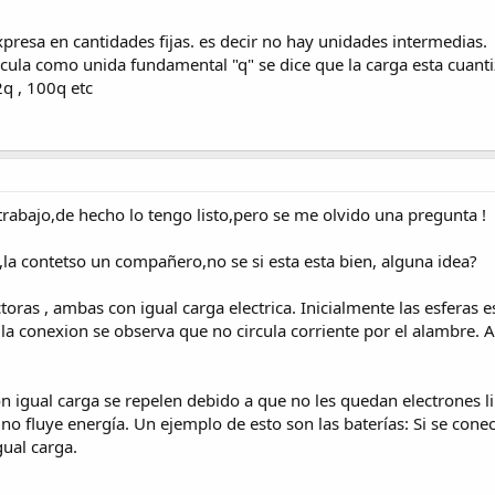
presa en cantidades fijas. es decir no hay unidades intermedias.
icula como unida fundamental "q" se dice que la carga esta cuant
2q , 100q etc
l trabajo,de hecho lo tengo listo,pero se me olvido una pregunta !
,la contetso un compañero,no se si esta esta bien, alguna idea?
toras , ambas con igual carga electrica. Inicialmente las esferas e
a conexion se observa que no circula corriente por el alambre. A p
on igual carga se repelen debido a que no les quedan electrones l
o fluye energía. Un ejemplo de esto son las baterías: Si se conec
gual carga.