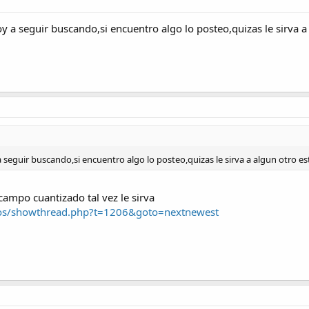
oy a seguir buscando,si encuentro algo lo posteo,quizas le sirva 
a seguir buscando,si encuentro algo lo posteo,quizas le sirva a algun otro 
campo cuantizado tal vez le sirva
oros/showthread.php?t=1206&goto=nextnewest