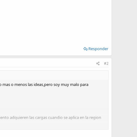
Responder
#2
go mas o menos las ideas,pero soy muy malo para
iento adquieren las cargas cuandio se aplica en la region
rdenamiento de los átomos los positivos y negativos se