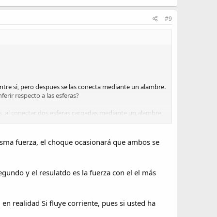
#9
 entre si, pero despues se las conecta mediante un alambre.
ferir respecto a las esferas?
es, al conectar dos esferas cargadas mediante un alambre,
erías, no ocurriría nada ya que poseen igual carga.
misma fuerza, el choque ocasionará que ambos se
segundo y el resulatdo es la fuerza con el el más
en realidad Si fluye corriente, pues si usted ha