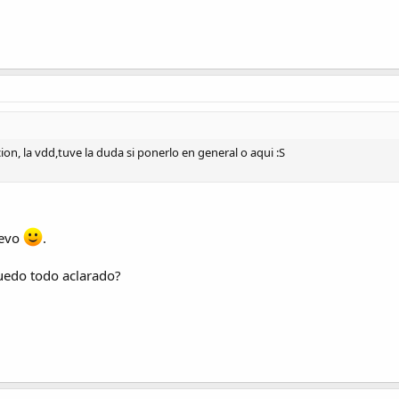
acion, la vdd,tuve la duda si ponerlo en general o aqui :S
uevo
.
uedo todo aclarado?