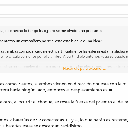
rabajo,de hecho lo tengo listo,pero se me olvido una pregunta !
 contetso un compañero,no se si esta esta bien, alguna idea?
as , ambas con igual carga electrica. Inicialmente las esferas estan aisladas
 no circula corriente por el alambre. A partir d elo anterior, ¿que se puede in
igual carga se repelen debido a que no les quedan electrones libres, entonc
Hacer clic para expandir...
plo de esto son las baterías: Si se conectan los 2 polos positivos de dos bat
as es como 2 autos, si ambos vienen en dirección opuesta con la 
rerá hacia ningún lado, entonces el desplazamiento es =0
 otro, al ocurrir el choque, se resta la fuerza del priemro al del 
mos 2 baterías de 9v conectadas ++ y --, lo que harán es restarse, 
 2 baterías estas se descargan rapidísimo.