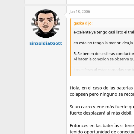
Jun 18, 2006
gaska dijo:
excelente ya tengo casi listo el t
en esta no tengo la menor idea,la
EinSoldiatGott
5. Se tienen dos esferas conductor
Al hacer la conexion se observa que
Las esferas al estar cargadas con 
por este no fluye energía. Un ejem
Hola, en el caso de las baterí
colapsen pero ninguno se recor
Si un carro viene más fuerte que
fuerte desplazará al más debil.
Entonces en las baterías si tene
tenido oportunidad de conectar