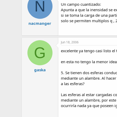
N
Un campo cuantizado:
Apunta a que la inensidad se ex
si se toma la carga de una part
solo se permiten multiplos q , 
nacmanger
Jun 18, 2006
G
excelente ya tengo casi listo e
en esta no tengo la menor idea
gaska
5. Se tienen dos esferas conduc
mediante un alambre. Al hacer l
a las esferas?
Las esferas al estar cargadas c
mediante un alambre, por este n
ocurriría nada ya que poseen i