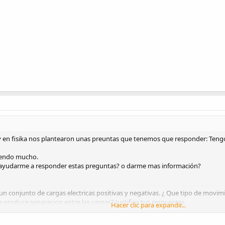
y en fisika nos plantearon unas preuntas que tenemos que responder: Ten
tiendo mucho.
e ayudarme a responder estas preguntas? o darme mas información?
 un conjunto de cargas electricas positivas y negativas. ¿ Que tipo de movim
 produce separacion entre las cargas? Justifica tus respuestas.
Hacer clic para expandir...
 se le llama imantar, al aplicar un campo magnético constante, ocurre un reo