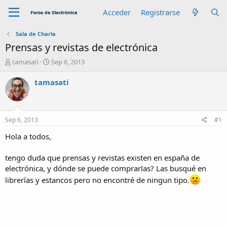
Acceder
Registrarse
Sala de Charla
Prensas y revistas de electrónica
A
F
tamasati
Sep 6, 2013
u
e
t
c
tamasati
o
h
r
a
d
e
Sep 6, 2013
#1
i
n
Hola a todos,
i
c
tengo duda que prensas y revistas existen en españa de
i
electrónica, y dónde se puede comprarlas? Las busqué en
o
librerías y estancos pero no encontré de ningun tipo.