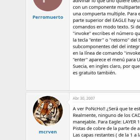
adivinar lo que uno quiere dec
con un componente multiparte
una compuerta multiple. Para e
Perromuerto
parte superior del EAGLE hay un
comandos en modo texto. Si de
"invoke" excribes el número qu
la tecla "enter" o "retorno" del
subcomponentes del del integr
en la línea de comando "invoke
"enter" aparece el menú para U
Suecia, en ingles claro, por qu
es gratuito también.
Abr 30, 2007
A ver PoNcHo!! ¿Será que te est
Realmente, ninguno de los CAD 
manejable. Para Eagle: LAYER 1
Pistas de cobre de la parte de
mcrven
Las capas restantes ( de la 1 a 