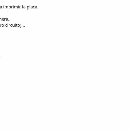
 imprimir la placa...
era...
 circuito)...
.