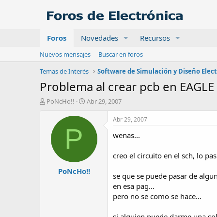
Foros
Novedades
Recursos
Nuevos mensajes
Buscar en foros
Temas de Interés
Software de Simulación y Diseño Elec
Problema al crear pcb en EAGLE
A
F
PoNcHo!!
Abr 29, 2007
u
e
t
c
Abr 29, 2007
o
h
P
wenas...
r
a
d
e
creo el circuito en el sch, lo pa
i
PoNcHo!!
n
se que se puede pasar de algun
i
en esa pag...
c
pero no se como se hace...
i
o
si alguien puede darme una sol