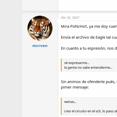
53.8 KB · Visitas: 566
Abr 30, 2007
Mira PoNcHo!!, ya me doy cuenta
Envía el archivo de Eagle tal cua
mcrven
En cuanto a tu espresión, nos d
sé expresarme...
la gente no sabe entenderme...
Sin animos de ofenderte pués, n
pimer mensaje:
wenas...
creo el circuito en el sch, lo paso 