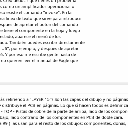
ir. Creo deducir que tienes un problema
s como un amplificador operacional o
so existe el comando "invoke". En la
a linea de texto que sirve para introducir
spues de apretar el boton del comando
e tiene el componente en la hoja y luego
 teclado, aparece el menú de los
ado. También puedes escribir directamente
 U6", por ejemplo, y despues de apretar
6. Y por eso me escribe gente hasta de
e no quieren leer el manual de Eagle que
ás refiriendo a "LAYER 15"? Son las capas del dibujo y no páginas
distribuye el PCB en páginas. Lo que sí hacen todos es definir c
 - TOP - Pistas de cobre de la parte de arriba, lado de los comp
 abajo, lado contrario de los componentes en PCB de doble cara.
la 99 ) las usan para el resto de los dibujos: componentes, donas, l