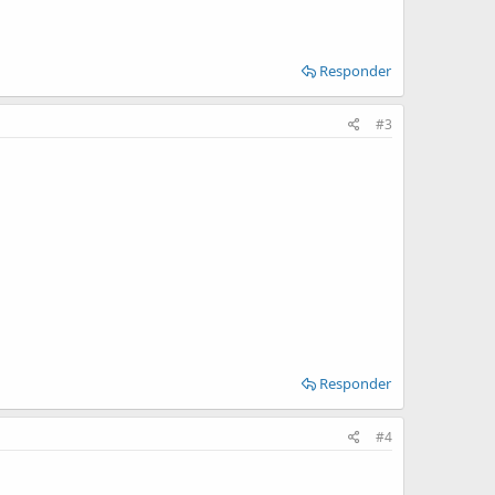
Responder
#3
Responder
#4