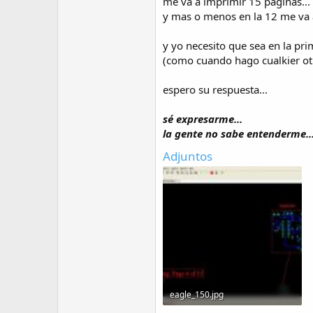
me va a imprimir 15 paginas...
y mas o menos en la 12 me va a
y yo necesito que sea en la prim
(como cuando hago cualkier otro
espero su respuesta...
sé expresarme...
la gente no sabe entenderme..
Adjuntos
eagle_150.jpg