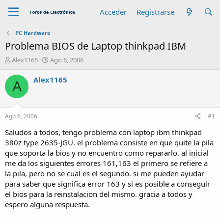
Acceder
Registrarse
PC Hardware
Problema BIOS de Laptop thinkpad IBM
A
F
Alex1165
Ago 6, 2006
u
e
t
c
Alex1165
A
o
h
r
a
d
e
Ago 6, 2006
#1
i
n
Saludos a todos, tengo problema con laptop ibm thinkpad
i
380z type 2635-JGU. el problema consiste en que quite la pila
c
que soporta la bios y no encuentro como repararlo. al inicial
i
me da los siguientes errores 161,163 el primero se refiere a
o
la pila, pero no se cual es el segundo. si me pueden ayudar
para saber que significa error 163 y si es posible a conseguir
el bios para la reinstalacion del mismo. gracia a todos y
espero alguna respuesta.