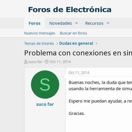
Foros
Novedades
Recursos
Nuevos mensajes
Buscar en foros
Temas de Interés
Dudas en general
Problema con conexiones en si
A
F
suco far
Oct 11, 2014
u
e
t
c
Oct 11, 2014
o
h
S
Buenas noches, la duda que ten
r
a
d
usando la herramienta de simu
e
i
Espero me puedan ayudar, a res
suco far
n
i
Gracias.
c
i
o