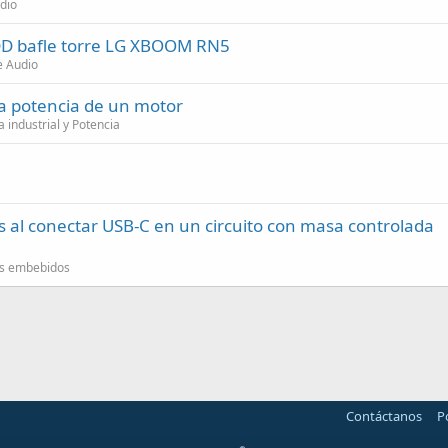
dio
DD bafle torre LG XBOOM RN5
e Audio
la potencia de un motor
 industrial y Potencia
 al conectar USB-C en un circuito con masa controlada
as embebidos
Contáctanos
P