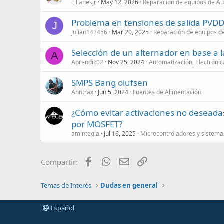
cillanesjr
May 12, 2026
Reparación de equipos de Au
Problema en tensiones de salida PVD
J
Julian143456
Mar 20, 2025
Reparación de equipos d
Selección de un alternador en base a 
A
Aprendiz02
Nov 25, 2024
Automatización, Electrónica
SMPS Bang olufsen
Anntrax
Jun 5, 2024
Fuentes de Alimentación
¿Cómo evitar activaciones no deseadas
por MOSFET?
amintegia
Jul 16, 2025
Microcontroladores y sistem
Facebook
WhatsApp
Email
Enlace
Compartir:
Temas de Interés
Dudas en general
Español