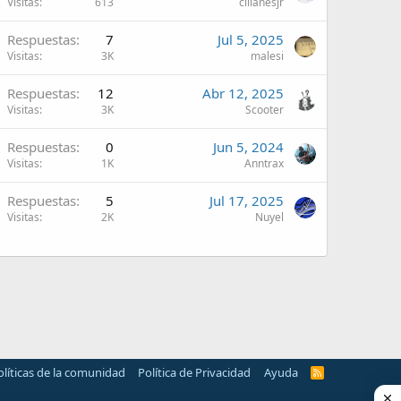
Visitas
613
cillanesjr
Respuestas
7
Jul 5, 2025
Visitas
3K
malesi
Respuestas
12
Abr 12, 2025
Visitas
3K
Scooter
Respuestas
0
Jun 5, 2024
Visitas
1K
Anntrax
Respuestas
5
Jul 17, 2025
Visitas
2K
Nuyel
olíticas de la comunidad
Política de Privacidad
Ayuda
R
S
S