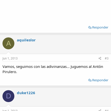
Responder
aquileslor
A
Jun 1, 2013
#3
Vamos, seguimos con las adivinanzas... Juguemos al Antón
Pirulero.
Responder
duke1226
D
Jun 1, 2013
#4