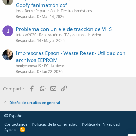
Goofy “animatrónico”
JorgeBern
Reparación de Electrodomésticos
Respuestas
0
Mar 14, 2026
Problema con un eje de tracción de VHS
totoxxx2020
Reparación de TV y equipos de Video
Respuestas
14
May 5, 2026
Impresoras Epson - Waste Reset - Utilidad con
archivos EEPROM
heidyvanesa19
PC Hardware
Respuestas
0
Jun 22, 2026
Facebook
WhatsApp
Email
Enlace
Compartir:
Diseño de circuitos en general
Español
Contáctanos
Políticas de la comunidad
Política de Privacidad
Ayuda
R
S