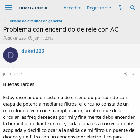
Acceder
Registrarse
Diseño de circuitos en general
Problema con encendido de rele con AC
A
F
duke1226
Jun 1, 2013
u
e
t
c
duke1226
D
o
h
r
a
d
e
Jun 1, 2013
#1
i
n
Buenas Tardes.
i
c
Estoy diseñando un sistema de encendido por sonido con
i
etapa de potencia mediante filtros, el circuito consta de un
o
microfono electr con su amplificador, un filtro que deja
circular las freq deseadas por mi y finalmente debo encender
la bomiblla mediante un rele, cada etapa esta correctamente
acoplada y decidi colocar a la salida de mi filtro un puente de
diodos y un filtro con un condensador electrolitico para