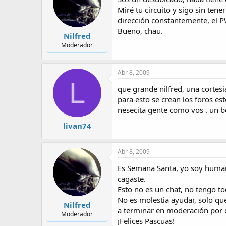
Miré tu circuito y sigo sin te
dirección constantemente, el P
Bueno, chau.
Nilfred
Moderador
Abr 8, 2009
L
que grande nilfred, una cortes
para esto se crean los foros es
nesecita gente como vos . un be
livan74
Abr 8, 2009
Es Semana Santa, yo soy human
cagaste.
Esto no es un chat, no tengo t
No es molestia ayudar, solo qu
Nilfred
a terminar en moderación por 
Moderador
¡Felices Pascuas!