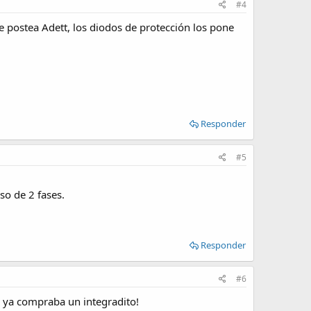
#4
ue postea Adett, los diodos de protección los pone
Responder
#5
so de 2 fases.
Responder
#6
o ya compraba un integradito!