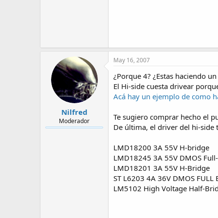
May 16, 2007
¿Porque 4? ¿Estas haciendo u
El Hi-side cuesta drivear porqu
Acá hay un ejemplo de como hag
Nilfred
Te sugiero comprar hecho el p
Moderador
De última, el driver del hi-side
LMD18200 3A 55V H-bridge
LMD18245 3A 55V DMOS Full-B
LMD18201 3A 55V H-Bridge
ST L6203 4A 36V DMOS FULL 
LM5102 High Voltage Half-Bri