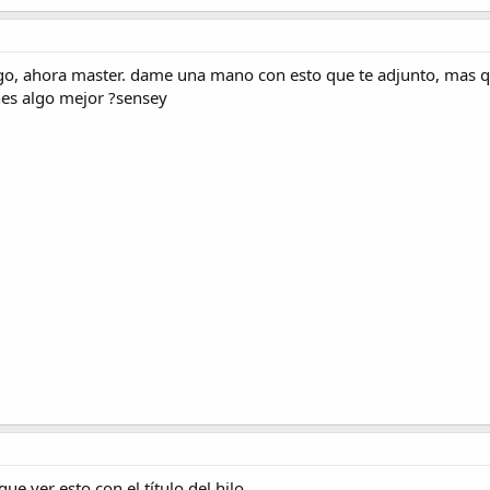
go, ahora master. dame una mano con esto que te adjunto, mas q
nes algo mejor ?sensey
e ver esto con el título del hilo.