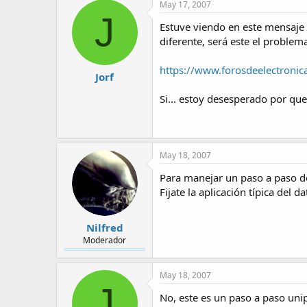
May 17, 2007
J
Estuve viendo en este mensaje y
diferente, será este el problema
https://www.forosdeelectronic
Jorf
Si... estoy desesperado por que 
May 18, 2007
Para manejar un paso a paso de
Fijate la aplicación típica de
Nilfred
Moderador
May 18, 2007
J
No, este es un paso a paso unip