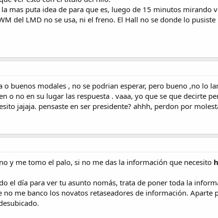
ner la mas puta idea de para que es, luego de 15 minutos mirando
WM del LMD no se usa, ni el freno. El Hall no se donde lo pusiste
ia o buenos modales , no se podrian esperar, pero bueno ,no lo l
ten o no en su lugar las respuesta . vaaa, yo que se que decirte pe
sito jajaja. pensaste en ser presidente? ahhh, perdon por molest
o y me tomo el palo, si no me das la información que necesito
odo el día para ver tu asunto nomás, trata de poner toda la infor
e no me banco los novatos retaseadores de información. Aparte p
desubicado.