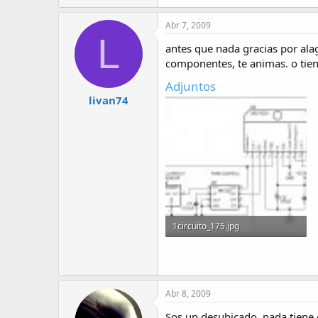
Abr 7, 2009
L
antes que nada gracias por ala
componentes, te animas. o tie
Adjuntos
livan74
1circuito_175.jpg
44.7 KB · Visitas: 228
Abr 8, 2009
Sos un desubicado, nada tiene qu