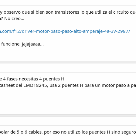
 observo que si bien son transistores lo que utiliza el circuito q
? No creo...
a.com/f12/driver-motor-paso-paso-alto-amperaje-4a-3v-2987/
funcione, jajajaaaa...
 4 fases necesitas 4 puentes H.
l datasheet del LMD18245, usa 2 puentes H para un motor paso a pa
olar de 5 o 6 cables, por eso no utilizo los puentes H sino segur