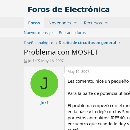
Foros
Novedades
Recursos
Nuevos mensajes
Buscar en foros
Diseño analógico
Diseño de circuitos en general
Problema con MOSFET
A
F
Jorf
May 16, 2007
u
e
t
c
May 16, 2007
o
h
J
Les comento, hice un pequeño 
r
a
d
e
Para la parte de potencia utili
i
Jorf
n
El problema empezó con el moto
i
en la base y lo dejé con los 5 
c
por estos animalitos: IRF540, n
i
o
encuentro que cuando le doy ve
cruzó...