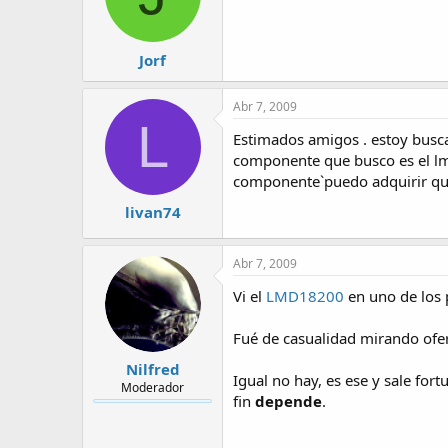
Jorf
Abr 7, 2009
L
Estimados amigos . estoy busca
componente que busco es el lmd
componente`puedo adquirir que
livan74
Abr 7, 2009
Vi el
LMD18200
en uno de los
Fué de casualidad mirando ofer
Nilfred
Igual no hay, es ese y sale for
Moderador
fin
depende
.