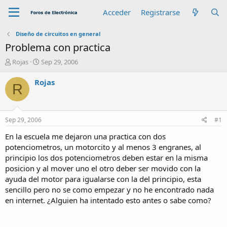
Acceder
Registrarse
Diseño de circuitos en general
Problema con practica
A
F
Rojas
Sep 29, 2006
u
e
t
c
Rojas
R
o
h
r
a
d
e
Sep 29, 2006
#1
i
n
En la escuela me dejaron una practica con dos
i
potenciometros, un motorcito y al menos 3 engranes, al
c
principio los dos potenciometros deben estar en la misma
i
posicion y al mover uno el otro deber ser movido con la
o
ayuda del motor para igualarse con la del principio, esta
sencillo pero no se como empezar y no he encontrado nada
en internet. ¿Alguien ha intentado esto antes o sabe como?