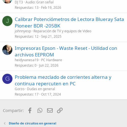
DJ T3
Audio: Gran señal
Respuestas
13
Feb 19, 2026
Calibrar Potenciómetros de Lectora Blueray Sata
J
Pioneer BDR -205BK
johnnyesp
Reparación de TV y equipos de Video
Respuestas
12
Sep 21, 2025
Impresoras Epson - Waste Reset - Utilidad con
archivos EEPROM
heidyvanesa19
PC Hardware
Respuestas
0
Jun 22, 2026
Problema mezclado de corrientes alterna y
G
continua repercuten en PC
Gorzo
Dudas en general
Respuestas
17
Oct 17, 2024
Facebook
WhatsApp
Email
Enlace
Compartir:
Diseño de circuitos en general