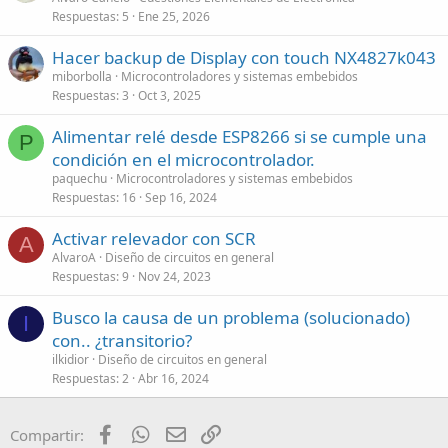
Respuestas
5
Ene 25, 2026
Hacer backup de Display con touch NX4827k043
miborbolla
Microcontroladores y sistemas embebidos
Respuestas
3
Oct 3, 2025
Alimentar relé desde ESP8266 si se cumple una
P
condición en el microcontrolador.
paquechu
Microcontroladores y sistemas embebidos
Respuestas
16
Sep 16, 2024
Activar relevador con SCR
A
AlvaroA
Diseño de circuitos en general
Respuestas
9
Nov 24, 2023
Busco la causa de un problema (solucionado)
I
con.. ¿transitorio?
ilkidior
Diseño de circuitos en general
Respuestas
2
Abr 16, 2024
Facebook
WhatsApp
Email
Enlace
Compartir: