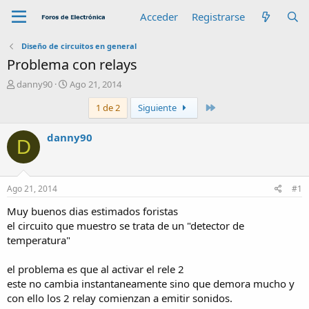
Acceder
Registrarse
Diseño de circuitos en general
Problema con relays
A
F
danny90
Ago 21, 2014
u
e
Último
1 de 2
Siguiente
t
c
o
h
r
a
danny90
D
d
e
i
n
Ago 21, 2014
#1
i
c
Muy buenos dias estimados foristas
i
el circuito que muestro se trata de un "detector de
o
temperatura"
el problema es que al activar el rele 2
este no cambia instantaneamente sino que demora mucho y
con ello los 2 relay comienzan a emitir sonidos.