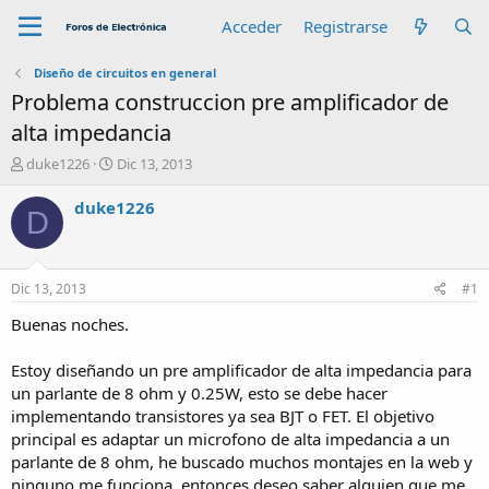
Acceder
Registrarse
Diseño de circuitos en general
Problema construccion pre amplificador de
alta impedancia
A
F
duke1226
Dic 13, 2013
u
e
t
c
duke1226
D
o
h
r
a
d
e
Dic 13, 2013
#1
i
n
Buenas noches.
i
c
Estoy diseñando un pre amplificador de alta impedancia para
i
un parlante de 8 ohm y 0.25W, esto se debe hacer
o
implementando transistores ya sea BJT o FET. El objetivo
principal es adaptar un microfono de alta impedancia a un
parlante de 8 ohm, he buscado muchos montajes en la web y
ninguno me funciona, entonces deseo saber alguien que me