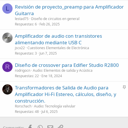
Revisión de proyecto_preamp para Amplificador
L
Guitarra
lestad75
Diseño de circuitos en general
Respuestas
6
Feb 26, 2025
Amplificador de audio con transistores
alimentando mediante USB C
jscx22
Cuestiones Elementales de Electrónica
Respuestas
3
Jun 7, 2025
Diseño de crossover para Edifier Studio R2800
R
rodrigocn
Audio: Elementos de salida y Acústica
Respuestas
22
Ene 18, 2024
Transformadores de Salida de Audio para
n
Amplificador Hi-Fi Estereo, cálculos, diseño, y
c
construcción.
l
Rorschach
Audio: Tecnología valvular
a
Respuestas
48
Jul 6, 2025
d
o
Facebook
WhatsApp
Email
Enlace
Compartir: