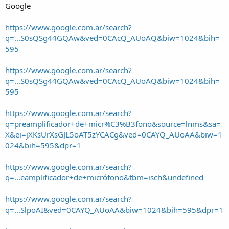
Google
https://www.google.com.ar/search?
q=...S0sQSg44GQAw&ved=0CAcQ_AUoAQ&biw=1024&bih=
595
https://www.google.com.ar/search?
q=...S0sQSg44GQAw&ved=0CAcQ_AUoAQ&biw=1024&bih=
595
https://www.google.com.ar/search?
q=preamplificador+de+micr%C3%B3fono&source=lnms&sa=
X&ei=jXKsUrXsGJL5oAT5zYCACg&ved=0CAYQ_AUoAA&biw=1
024&bih=595&dpr=1
https://www.google.com.ar/search?
q=...eamplificador+de+micrófono&tbm=isch&undefined
https://www.google.com.ar/search?
q=...SlpoAI&ved=0CAYQ_AUoAA&biw=1024&bih=595&dpr=1