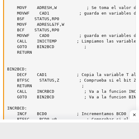
    MOVF    ADRESH,W            ; Se toma el valor de
    MOVWF    CAD1            ; guarda en variables de 
    BSF    STATUS,RP0

    MOVF    ADRESL&7F,W

    BCF    STATUS,RP0

    MOVWF    CAD0            ; guarda en variables de 
    CALL    INICTEMP        ; Limpiamos las variables

    GOTO    BIN2BCD            ;

    RETURN

BIN2BCD:

    DECF    CAD1            ; Copia la variable T al 
    BTFSC    STATUS,Z        ; Comprueba si el bit Z 
    RETURN                    ;

    CALL    INCRBCD            ; Va a la funcion INCRB
    GOTO    BIN2BCD            ; Va a la funcion BIN2B
INCRBCD:

    INCF    BCD0            ; Incrementamos BCD0

    BTFSC    BCD0,u0            ; Comprobar si el LSB 
    RETURN                    ;

    BTFSS    BCD0,u1            ; comprobar si el seg
    RETURN                    ;
