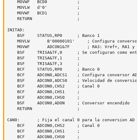
	MOVWF	BCD0			;

	MOVLW	d'0'			;

	MOVWF	BCD1			;

	RETURN					;

INITAD:

	BSF		STATUS,RP0		; Banco 1

	MOVLW		B'00000101'		; Configura conversor AD (primera parte)

	MOVWF		ADCON1&7F		; RA3: Vref+, RA1 y RA0: entradas analogicas, justificadpo a la derecha

	BSF		TRISA&7F,0		; Se configuran como entradas las entradas analogicas del puerto A

	BSF		TRISA&7F,1		; 

	BSF		TRISA&7F,3		; 

	BCF		STATUS,RP0		; Banco 0

	BCF		ADCON0,ADCS1	; Configura conversor AD (segunda parte)

	BSF		ADCON0,ADCS0	; Velocidad de conversion Tosc/8 (Maximo para 4MHz)

	BCF		ADCON0,CHS2		; Canal 0

	BCF		ADCON0,CHS1		;

	BCF		ADCON0,CHS0		;

	BSF		ADCON0,ADON		; Conversor encendido

	RETURN					;

CAN0:		; Fija el canal 0 para la conversion AD

	BCF		ADCON0,CHS2		; Canal 0

	BCF		ADCON0,CHS1		;

	BCF		ADCON0,CHS0		;
