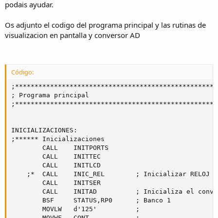
podais ayudar.
Os adjunto el codigo del programa principal y las rutinas de
visualizacion en pantalla y conversor AD
Código:
;****************************************************
; Programa principal

;****************************************************
INICIALIZACIONES:

;****** Inicializaciones

		CALL	INITPORTS

		CALL	INITTEC

		CALL	INITLCD

	;*	CALL	INIC_REL		; Inicializar RELOJ

		CALL    INITSER

		CALL	INITAD			; Inicializa el conversor analogica/Digital

		BSF 	STATUS,RP0 		; Banco 1

		MOVLW	d'125'			;

		MOVWF	CONT			;
