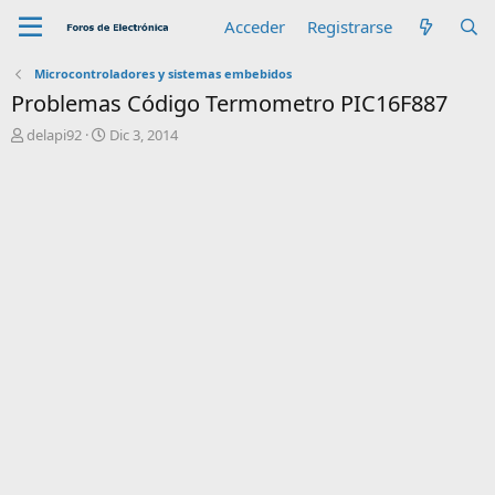
Acceder
Registrarse
Microcontroladores y sistemas embebidos
Problemas Código Termometro PIC16F887
A
F
delapi92
Dic 3, 2014
u
e
t
c
o
h
r
a
d
e
i
n
i
c
i
o