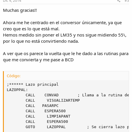
Dic 4, 2014
#3
Muchas gracias!!
Ahora me he centrado en el conversor únicamente, ya que
creo que es lo que está mal.
Hemos medido sin poner el LM35 y nos sigue midiendo 55\,
por lo que no está convirtiendo nada.
A ver que os parece la vuelta que le he dado a las rutinas para
que me convierta y me pase a BCD
Código:
;****** Lazo principal

LAZOPPAL:

        CALL    CONVAD        ; Llama a la rutina de 
        CALL     VISUALIZARTEMP

        CALL   PASARPC

        CALL    ESPERA500

        CALL     LIMPIAPANT

        CALL     ESPERA500

        GOTO     LAZOPPAL         ; Se cierra lazo pri