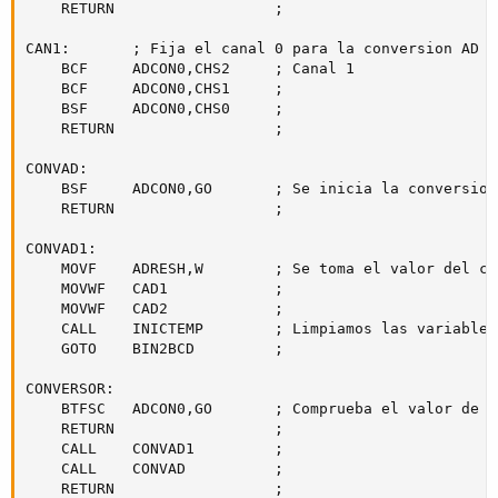
	RETURN					;

CAN1:		; Fija el canal 0 para la conversion AD

	BCF		ADCON0,CHS2		; Canal 1

	BCF		ADCON0,CHS1		;

	BSF		ADCON0,CHS0		;

	RETURN					;

CONVAD:

	BSF		ADCON0,GO		; Se inicia la conversion

	RETURN					;

CONVAD1:

	MOVF	ADRESH,W		; Se toma el valor del conversor y se guarda en variables de salida

	MOVWF	CAD1			;

	MOVWF	CAD2			;

	CALL	INICTEMP		; Limpiamos las variables

	GOTO	BIN2BCD			;

CONVERSOR:

	BTFSC	ADCON0,GO		; Comprueba el valor de GO/DONE

	RETURN					;

	CALL	CONVAD1			;

	CALL	CONVAD			;

	RETURN					;
