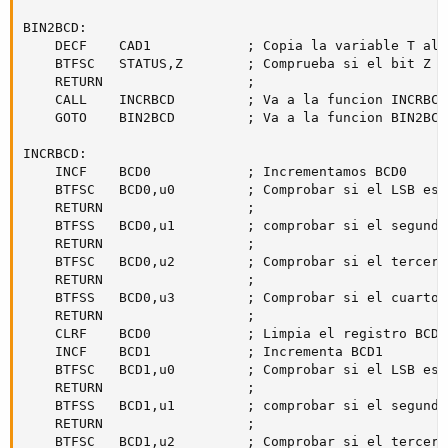
BIN2BCD:

	DECF	CAD1			; Copia la variable T al entorno de trabajo

	BTFSC	STATUS,Z		; Comprueba si el bit Z de STATUS es 0

	RETURN					;

	CALL	INCRBCD			; Va a la funcion INCRBCD

	GOTO	BIN2BCD			; Va a la funcion BIN2BCD

INCRBCD:

	INCF	BCD0			; Incrementamos BCD0

	BTFSC	BCD0,u0			; Comprobar si el LSB es 0

	RETURN					;

	BTFSS	BCD0,u1			; comprobar si el segundo desde atras es 1

	RETURN					;

	BTFSC	BCD0,u2			; Comprobar si el tercero desde atras es 0

	RETURN					;

	BTFSS	BCD0,u3			; Comprobar si el cuarto desde atras es 1

	RETURN					;

	CLRF	BCD0			; Limpia el registro BCD0

	INCF	BCD1			; Incrementa BCD1

	BTFSC	BCD1,u0			; Comprobar si el LSB es 0

	RETURN					;

	BTFSS	BCD1,u1			; comprobar si el segundo desde atras es 1

	RETURN					;

	BTFSC	BCD1,u2			; Comprobar si el tercero desde atras es 0
