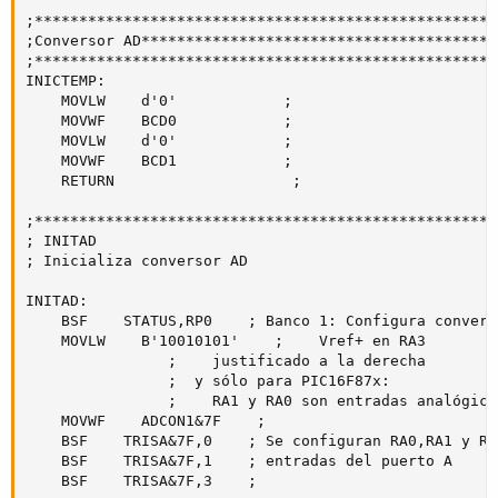
;****************************************************

;Conversor AD****************************************

;****************************************************

INICTEMP:

    MOVLW    d'0'            ;

    MOVWF    BCD0            ;

    MOVLW    d'0'            ;

    MOVWF    BCD1            ;

    RETURN                    ;

;****************************************************
; INITAD

; Inicializa conversor AD

INITAD:

    BSF    STATUS,RP0    ; Banco 1: Configura convers
    MOVLW    B'10010101'    ;    Vref+ en RA3

                ;    justificado a la derecha

                ;  y sólo para PIC16F87x:

                ;    RA1 y RA0 son entradas analógicas
    MOVWF    ADCON1&7F    ;

    BSF    TRISA&7F,0    ; Se configuran RA0,RA1 y RA3
    BSF    TRISA&7F,1    ; entradas del puerto A

    BSF    TRISA&7F,3    ;
