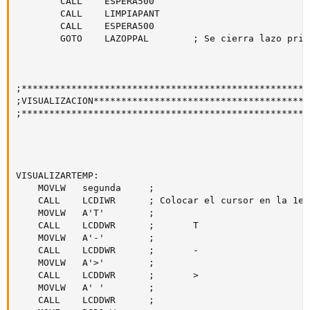
		CALL	ESPERA500

		CALL 	LIMPIAPANT

		CALL 	ESPERA500

		GOTO 	LAZOPPAL 		; Se cierra lazo principal

;****************************************************

;VISUALIZACION***************************************

;****************************************************

VISUALIZARTEMP:

	MOVLW	segunda		; 

	CALL	LCDIWR		; Colocar el cursor en la 1era posicion de la segunda linea

	MOVLW	A'T'		;

	CALL	LCDDWR		;		T

	MOVLW	A'-'		;

	CALL	LCDDWR		;		-

	MOVLW	A'>'		;

	CALL	LCDDWR		;		>

	MOVLW	A' '		;

	CALL	LCDDWR		;	
