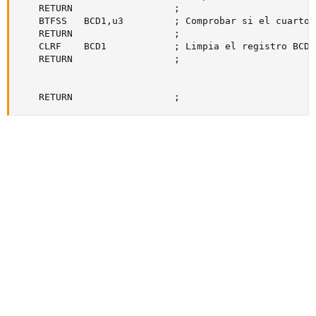
	RETURN					;

	BTFSS	BCD1,u3			; Comprobar si el cuarto desde atras es 1

	RETURN					;

	CLRF	BCD1			; Limpia el registro BCD1

	RETURN					;

	RETURN					;