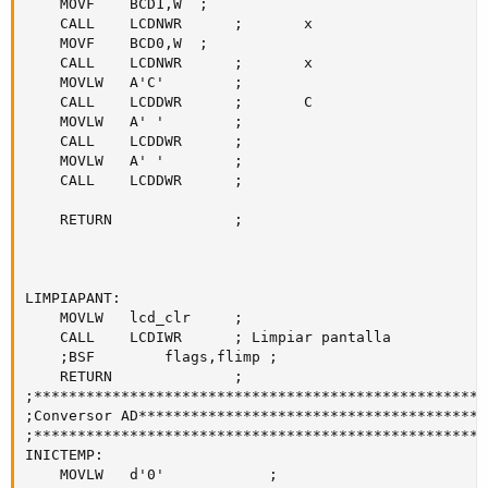
	MOVF	BCD1,W	;

	CALL	LCDNWR		;		x

	MOVF	BCD0,W	;		

	CALL	LCDNWR		;		x		 

	MOVLW	A'C'		;

	CALL	LCDDWR		;		C

	MOVLW	A' '		;

	CALL	LCDDWR		;

	MOVLW	A' '		;

	CALL	LCDDWR		;

	RETURN				;

LIMPIAPANT:

	MOVLW	lcd_clr		;

	CALL	LCDIWR		; Limpiar pantalla

	;BSF		flags,flimp	;

	RETURN				;

;****************************************************

;Conversor AD****************************************

;****************************************************

INICTEMP:

	MOVLW	d'0'			;
