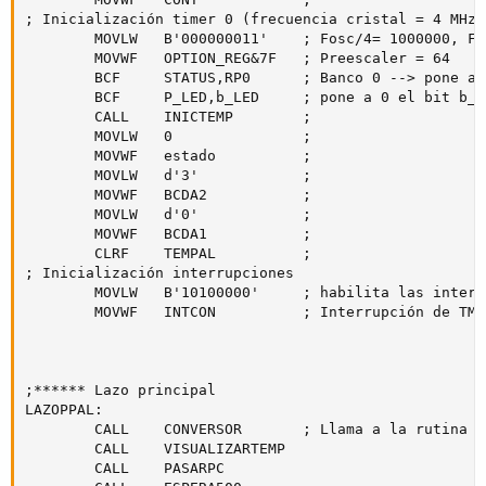
; Inicialización timer 0 (frecuencia cristal = 4 MHz)

		MOVLW	B'000000011' 	; Fosc/4= 1000000, Fpreescaler (64)--> mueve ese vaor al acumulador

		MOVWF 	OPTION_REG&7F 	; Preescaler = 64

		BCF 	STATUS,RP0 		; Banco 0 --> pone a 0 el bit RP0 de STATUS

		BCF 	P_LED,b_LED 	; pone a 0 el bit b_led de P_led --> enciende el led

		CALL	INICTEMP		;

		MOVLW	0				;

		MOVWF	estado			;

		MOVLW	d'3'			;

		MOVWF	BCDA2			;

		MOVLW	d'0'			;

		MOVWF	BCDA1			;

		CLRF	TEMPAL			;

; Inicialización interrupciones

		MOVLW 	B'10100000' 	; habilita las interrupciones causadas por el TMR0

		MOVWF 	INTCON 			; Interrupción de TMR0 habilitada

;****** Lazo principal

LAZOPPAL:

		CALL	CONVERSOR		; Llama a la rutina de conversion

		CALL 	VISUALIZARTEMP

		CALL    PASARPC
