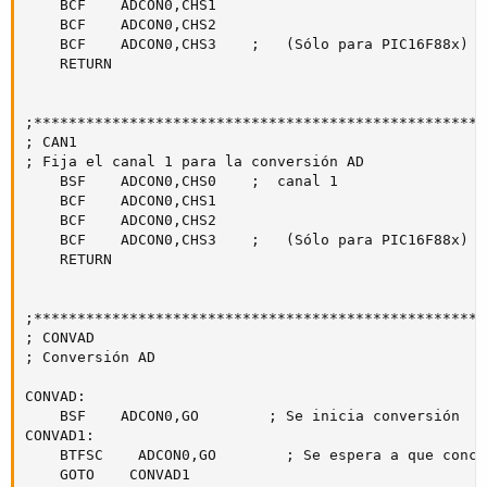
    BCF    ADCON0,CHS1        

    BCF    ADCON0,CHS2

    BCF    ADCON0,CHS3    ;   (Sólo para PIC16F88x)   
    RETURN

;****************************************************
; CAN1

; Fija el canal 1 para la conversión AD

    BSF    ADCON0,CHS0    ;  canal 1

    BCF    ADCON0,CHS1        

    BCF    ADCON0,CHS2

    BCF    ADCON0,CHS3    ;   (Sólo para PIC16F88x)   
    RETURN

;****************************************************
; CONVAD

; Conversión AD

CONVAD:

    BSF    ADCON0,GO        ; Se inicia conversión

CONVAD1:

    BTFSC    ADCON0,GO        ; Se espera a que concl
    GOTO    CONVAD1
