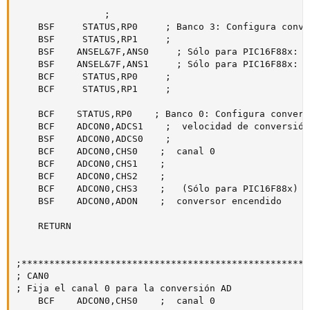
                ; 

    BSF     STATUS,RP0     ; Banco 3: Configura conve
    BSF     STATUS,RP1     ; 

    BSF    ANSEL&7F,ANS0     ; Sólo para PIC16F88x: R
    BSF    ANSEL&7F,ANS1     ; Sólo para PIC16F88x: R
    BCF     STATUS,RP0     ; 

    BCF     STATUS,RP1     ;

    BCF    STATUS,RP0    ; Banco 0: Configura convers
    BCF    ADCON0,ADCS1    ;  velocidad de conversión
    BSF    ADCON0,ADCS0    ;

    BCF    ADCON0,CHS0    ;  canal 0

    BCF    ADCON0,CHS1    ;  

    BCF    ADCON0,CHS2    ;    

    BCF    ADCON0,CHS3    ;   (Sólo para PIC16F88x)   
    BSF    ADCON0,ADON    ;  conversor encendido      
    RETURN                    

;****************************************************
; CAN0

; Fija el canal 0 para la conversión AD

    BCF    ADCON0,CHS0    ;  canal 0
