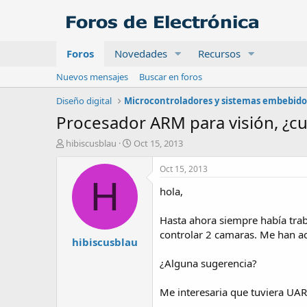
Foros
Novedades
Recursos
Nuevos mensajes
Buscar en foros
Diseño digital
Microcontroladores y sistemas embebido
Procesador ARM para visión, ¿cu
A
F
hibiscusblau
Oct 15, 2013
u
e
t
c
Oct 15, 2013
o
h
H
hola,
r
a
d
e
Hasta ahora siempre había tra
i
controlar 2 camaras. Me han ac
hibiscusblau
n
i
¿Alguna sugerencia?
c
i
o
Me interesaria que tuviera UAR