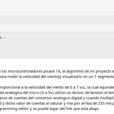
s
 los microcontroladores picaxe 18, el algoritmo de mi proyecto e
a medir la velocidad del viento)y visualizarlo en un 7 segmento
porcional a la velocidad del viento de 0 a 7 vcc, la cual equival
a analogica del micro (0 a 5v) utilizo un divisor de tension el tem
ros de cuentas del conversor analogico digital y cuando multipli
ad y dicho valor de cuentas al saturar y irse por arriba de 255 me 
ogramming editor y se puede bajar del link que esta abajo