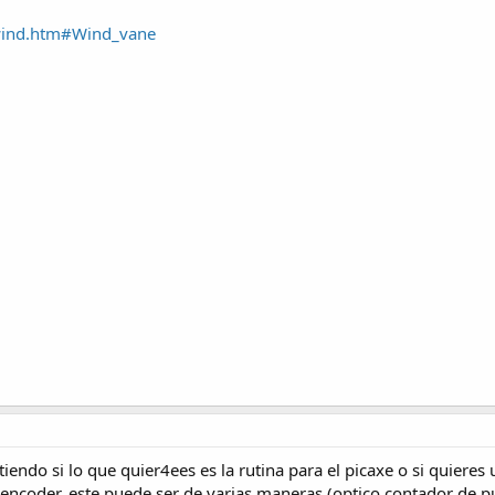
wind.htm#Wind_vane
iendo si lo que quier4ees es la rutina para el picaxe o si quieres u
un encoder, este puede ser de varias maneras (optico contador de 