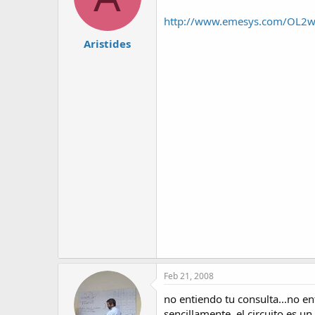
http://www.emesys.com/OL2
Aristides
Feb 21, 2008
no entiendo tu consulta...no ent
sencillamente, el circuito es 