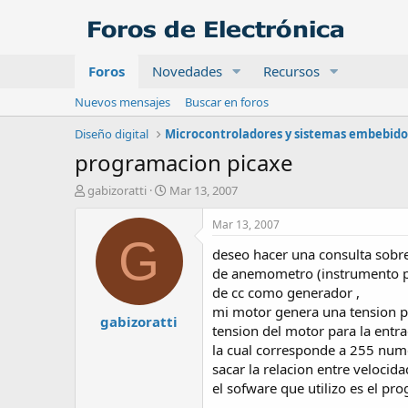
Foros
Novedades
Recursos
Nuevos mensajes
Buscar en foros
Diseño digital
Microcontroladores y sistemas embebido
programacion picaxe
A
F
gabizoratti
Mar 13, 2007
u
e
t
c
Mar 13, 2007
o
h
G
deseo hacer una consulta sobre
r
a
d
de anemometro (instrumento par
e
de cc como generador ,
i
mi motor genera una tension pro
gabizoratti
n
tension del motor para la entrad
i
la cual corresponde a 255 nume
c
sacar la relacion entre velocid
i
o
el sofware que utilizo es el pr