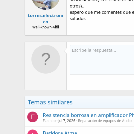
otros)...
espero que me comentes que es 
torres.electroni
saludos
co
Well-known-Alfil
Temas similares
Resistencia borrosa en amplificador P
F
Flashito
Jul 7, 2026
Reparación de equipos de Audio
Batidora Atma