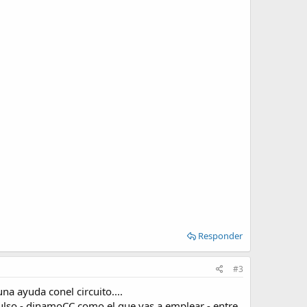
Responder
#3
na ayuda conel circuito....
pulso - dinamoCC como el que vas a emplear - entre