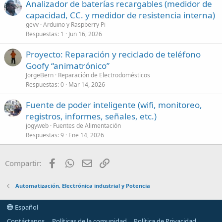
Analizador de baterías recargables (medidor de
capacidad, CC. y medidor de resistencia interna)
gevv
Arduino y Raspberry Pi
Respuestas
1
Jun 16, 2026
Proyecto: Reparación y reciclado de teléfono
Goofy “animatrónico”
JorgeBern
Reparación de Electrodomésticos
Respuestas
0
Mar 14, 2026
Fuente de poder inteligente (wifi, monitoreo,
registros, informes, señales, etc.)
jogyweb
Fuentes de Alimentación
Respuestas
9
Ene 14, 2026
Facebook
WhatsApp
Email
Enlace
Compartir:
Automatización, Electrónica industrial y Potencia
Español
Contáctanos
Políticas de la comunidad
Política de Privacidad