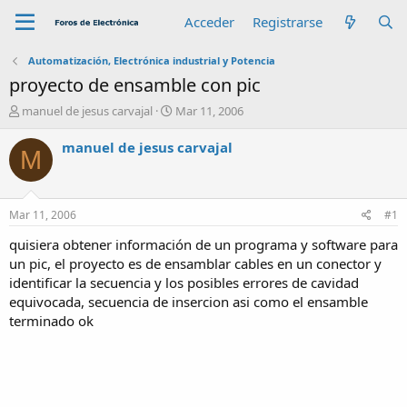
Acceder
Registrarse
Automatización, Electrónica industrial y Potencia
proyecto de ensamble con pic
A
F
manuel de jesus carvajal
Mar 11, 2006
u
e
t
c
manuel de jesus carvajal
M
o
h
r
a
d
e
Mar 11, 2006
#1
i
n
quisiera obtener información de un programa y software para
i
un pic, el proyecto es de ensamblar cables en un conector y
c
identificar la secuencia y los posibles errores de cavidad
i
equivocada, secuencia de insercion asi como el ensamble
o
terminado ok