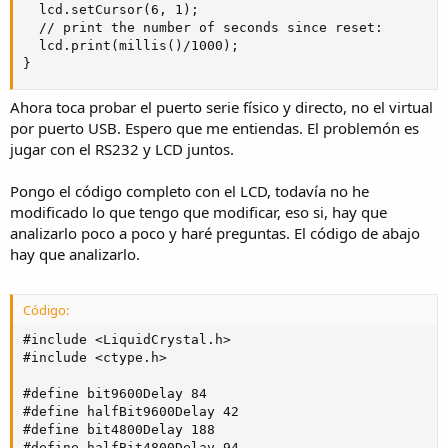
  lcd.setCursor(6, 1);

  // print the number of seconds since reset:

  lcd.print(millis()/1000);

}
Ahora toca probar el puerto serie físico y directo, no el virtual
por puerto USB. Espero que me entiendas. El problemón es
jugar con el RS232 y LCD juntos.
Pongo el código completo con el LCD, todavía no he
modificado lo que tengo que modificar, eso si, hay que
analizarlo poco a poco y haré preguntas. El código de abajo
hay que analizarlo.
Código:
#include <LiquidCrystal.h>

#include <ctype.h>

#define bit9600Delay 84  

#define halfBit9600Delay 42

#define bit4800Delay 188 

#define halfBit4800Delay 94 
