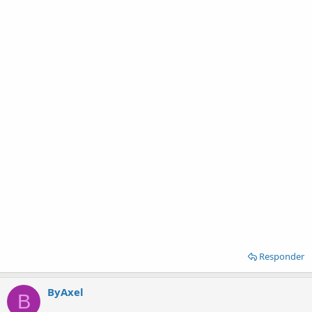
Responder
ByAxel
B