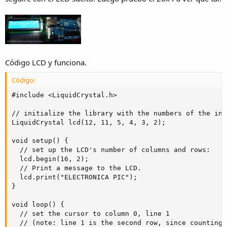
Código LCD y funciona.
Código:
#include <LiquidCrystal.h>

// initialize the library with the numbers of the int
LiquidCrystal lcd(12, 11, 5, 4, 3, 2);

void setup() {

  // set up the LCD's number of columns and rows: 

  lcd.begin(16, 2);

  // Print a message to the LCD.

  lcd.print("ELECTRONICA PIC");

}

void loop() {

  // set the cursor to column 0, line 1

  // (note: line 1 is the second row, since counting 