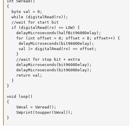
int SWread()

{

  byte val = 0;

  while (digitalRead(rx));

  //wait for start bit

  if (digitalRead(rx) == LOW) {

    delayMicroseconds(halfBit9600Delay);

    for (int offset = 0; offset < 8; offset++) {

     delayMicroseconds(bit9600Delay);

     val |= digitalRead(rx) << offset;

    }

    //wait for stop bit + extra

    delayMicroseconds(bit9600Delay); 

    delayMicroseconds(bit9600Delay);

    return val;

  }

}

void loop()

{

    SWval = SWread(); 

    SWprint(toupper(SWval));

}