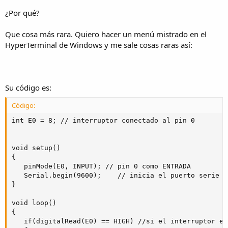
¿Por qué?
Que cosa más rara. Quiero hacer un menú mistrado en el
HyperTerminal de Windows y me sale cosas raras así:
Su código es:
Código:
int E0 = 8; // interruptor conectado al pin 0

void setup()

{

   pinMode(E0, INPUT); // pin 0 como ENTRADA

   Serial.begin(9600);    // inicia el puerto serie a 
}

void loop()

{

   if(digitalRead(E0) == HIGH) //si el interruptor es