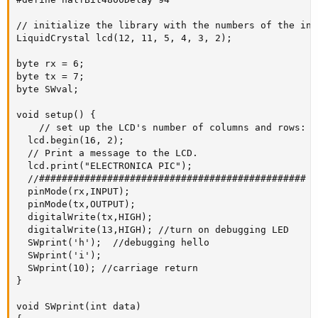
// initialize the library with the numbers of the int
LiquidCrystal lcd(12, 11, 5, 4, 3, 2);

byte rx = 6;

byte tx = 7;

byte SWval;

void setup() {

    // set up the LCD's number of columns and rows: 

  lcd.begin(16, 2);

  // Print a message to the LCD.

  lcd.print("ELECTRONICA PIC");

  //###############################################

  pinMode(rx,INPUT);

  pinMode(tx,OUTPUT);

  digitalWrite(tx,HIGH);

  digitalWrite(13,HIGH); //turn on debugging LED

  SWprint('h');  //debugging hello

  SWprint('i');

  SWprint(10); //carriage return

}

void SWprint(int data)
