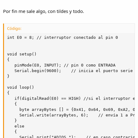
Por fin me sale algo, con tildes y todo.
Código:
int E0 = 8; // interruptor conectado al pin 0

void setup()

{

   pinMode(E0, INPUT); // pin 0 como ENTRADA

   Serial.begin(9600);    // inicia el puerto serie a 
}

void loop()

{

   if(digitalRead(E0) == HIGH) //si el interruptor es
   {

     byte arrayBytes [] = {0x41, 0x64, 0x69, 0xA2, 0x
     Serial.write(arrayBytes, 6);    // envía 1 a Proc
   } 

   else 

   {

     Serial.print("ADIOS ");    // en caso contrario 