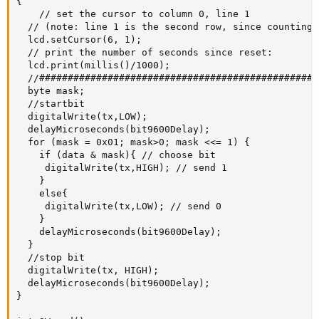
{

    // set the cursor to column 0, line 1

  // (note: line 1 is the second row, since counting 
  lcd.setCursor(6, 1);

  // print the number of seconds since reset:

  lcd.print(millis()/1000);

  //#################################################

  byte mask;

  //startbit

  digitalWrite(tx,LOW);

  delayMicroseconds(bit9600Delay);

  for (mask = 0x01; mask>0; mask <<= 1) {

    if (data & mask){ // choose bit

     digitalWrite(tx,HIGH); // send 1

    }

    else{

     digitalWrite(tx,LOW); // send 0

    }

    delayMicroseconds(bit9600Delay);

  }

  //stop bit

  digitalWrite(tx, HIGH);

  delayMicroseconds(bit9600Delay);

}
