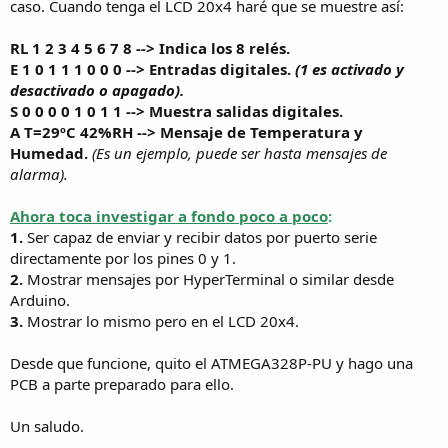
caso. Cuando tenga el LCD 20x4 haré que se muestre así:
RL 1 2 3 4 5 6 7 8 --> Indica los 8 relés.
E 1 0 1 1 1 0 0 0 --> Entradas digitales.
(1 es activado y
desactivado o apagado).
S 0 0 0 0 1 0 1 1 --> Muestra salidas digitales.
A T=29ºC 42%RH --> Mensaje de Temperatura y
Humedad.
(Es un ejemplo, puede ser hasta mensajes de
alarma).
Ahora toca investigar a fondo poco a poco
:
1.
Ser capaz de enviar y recibir datos por puerto serie
directamente por los pines 0 y 1.
2.
Mostrar mensajes por HyperTerminal o similar desde
Arduino.
3.
Mostrar lo mismo pero en el LCD 20x4.
Desde que funcione, quito el ATMEGA328P-PU y hago una
PCB a parte preparado para ello.
Un saludo.