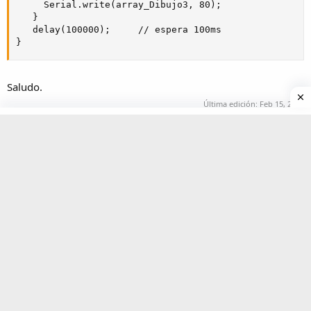
     Serial.write(array_Dibujo3, 80);

   }

   delay(100000);     // espera 100ms

}
Saludo.
Última edición:
Feb 15, 2014
Responder
Responder
Temas similares