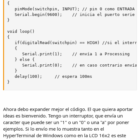
{

   pinMode(switchpin, INPUT); // pin 0 como ENTRADA

   Serial.begin(9600);    // inicia el puerto serie a 
}

void loop()

{

   if(digitalRead(switchpin) == HIGH) //si el interru
   {

      Serial.print(1);    // envía 1 a Processing

   } else {

      Serial.print(0);    // en caso contrario envía 
   }

   delay(100);     // espera 100ms

}
Ahora debo expander mejor el código. El que quiera aportar
ideas es bienvenido. Tengo un interruptor, que envía un
caracter que puede ser un "1" o un "0" o una "a" por poner
ejemplos. Si lo envío me lo muestra tanto en el
HyperTerminal de Windows como en la LCD 16x2 es este