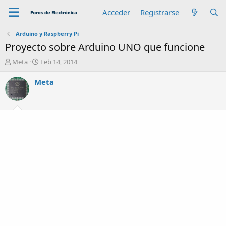
Acceder
Registrarse
Arduino y Raspberry Pi
Proyecto sobre Arduino UNO que funcione
A
F
Meta
Feb 14, 2014
u
e
t
c
Meta
o
h
r
a
d
e
i
n
i
c
i
o