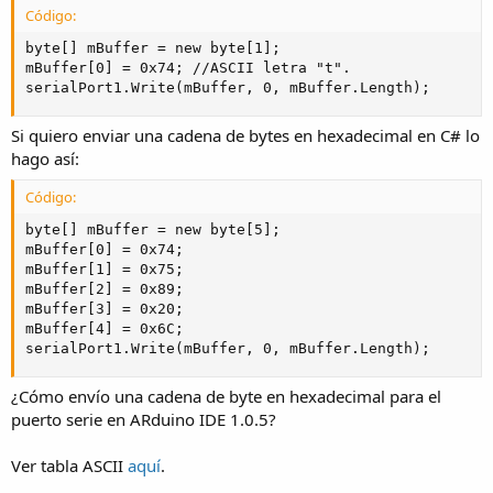
Código:
byte[] mBuffer = new byte[1];     

mBuffer[0] = 0x74; //ASCII letra "t".     

serialPort1.Write(mBuffer, 0, mBuffer.Length);
Si quiero enviar una cadena de bytes en hexadecimal en C# lo
hago así:
Código:
byte[] mBuffer = new byte[5];     

mBuffer[0] = 0x74;     

mBuffer[1] = 0x75;     

mBuffer[2] = 0x89;     

mBuffer[3] = 0x20;     

mBuffer[4] = 0x6C;     

serialPort1.Write(mBuffer, 0, mBuffer.Length);
¿Cómo envío una cadena de byte en hexadecimal para el
puerto serie en ARduino IDE 1.0.5?
Ver tabla ASCII
aquí
.