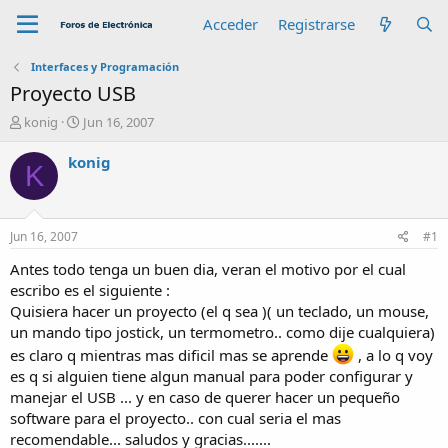
Acceder
Registrarse
Interfaces y Programación
Proyecto USB
A
F
konig
Jun 16, 2007
u
e
t
c
konig
K
o
h
r
a
d
e
Jun 16, 2007
#1
i
n
Antes todo tenga un buen dia, veran el motivo por el cual
i
escribo es el siguiente :
c
Quisiera hacer un proyecto (el q sea )( un teclado, un mouse,
i
un mando tipo jostick, un termometro.. como dije cualquiera)
o
es claro q mientras mas dificil mas se aprende
, a lo q voy
es q si alguien tiene algun manual para poder configurar y
manejar el USB ... y en caso de querer hacer un pequeño
software para el proyecto.. con cual seria el mas
recomendable... saludos y gracias.......