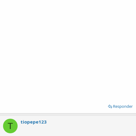
Responder
tiopepe123
T