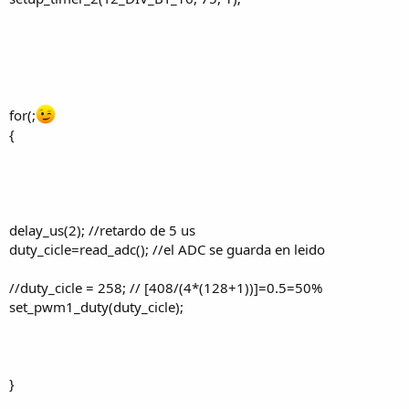
for(;
{
delay_us(2); //retardo de 5 us
duty_cicle=read_adc(); //el ADC se guarda en leido
//duty_cicle = 258; // [408/(4*(128+1))]=0.5=50%
set_pwm1_duty(duty_cicle);
}