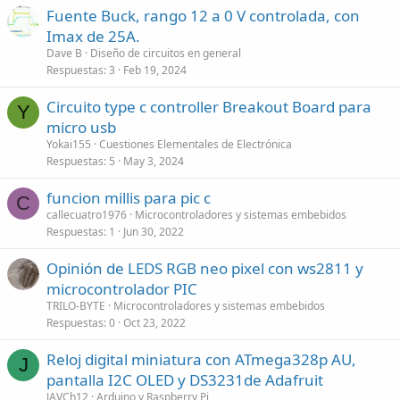
Fuente Buck, rango 12 a 0 V controlada, con
Imax de 25A.
Dave B
Diseño de circuitos en general
Respuestas
3
Feb 19, 2024
Circuito type c controller Breakout Board para
Y
micro usb
Yokai155
Cuestiones Elementales de Electrónica
Respuestas
5
May 3, 2024
funcion millis para pic c
C
callecuatro1976
Microcontroladores y sistemas embebidos
Respuestas
1
Jun 30, 2022
Opinión de LEDS RGB neo pixel con ws2811 y
microcontrolador PIC
TRILO-BYTE
Microcontroladores y sistemas embebidos
Respuestas
0
Oct 23, 2022
Reloj digital miniatura con ATmega328p AU,
J
pantalla I2C OLED y DS3231de Adafruit
JAVCh12
Arduino y Raspberry Pi