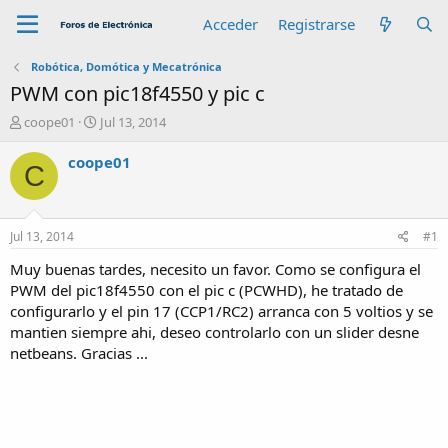
Acceder
Registrarse
Robótica, Domótica y Mecatrónica
PWM con pic18f4550 y pic c
A
F
coope01
Jul 13, 2014
u
e
t
c
coope01
C
o
h
r
a
d
e
Jul 13, 2014
#1
i
n
Muy buenas tardes, necesito un favor. Como se configura el
i
PWM del pic18f4550 con el pic c (PCWHD), he tratado de
c
configurarlo y el pin 17 (CCP1/RC2) arranca con 5 voltios y se
i
mantien siempre ahi, deseo controlarlo con un slider desne
o
netbeans. Gracias ...