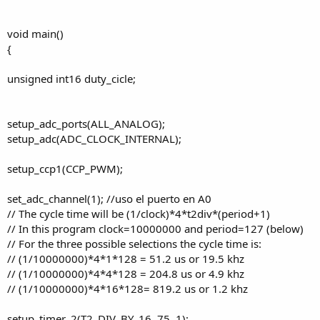
void main()
{
unsigned int16 duty_cicle;
setup_adc_ports(ALL_ANALOG);
setup_adc(ADC_CLOCK_INTERNAL);
setup_ccp1(CCP_PWM);
set_adc_channel(1); //uso el puerto en A0
// The cycle time will be (1/clock)*4*t2div*(period+1)
// In this program clock=10000000 and period=127 (below)
// For the three possible selections the cycle time is:
// (1/10000000)*4*1*128 = 51.2 us or 19.5 khz
// (1/10000000)*4*4*128 = 204.8 us or 4.9 khz
// (1/10000000)*4*16*128= 819.2 us or 1.2 khz
setup_timer_2(T2_DIV_BY_16, 75, 1);