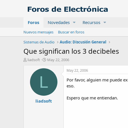
Foros
Novedades
Recursos
Nuevos mensajes
Buscar en foros
Sistemas de Audio
Audio: Discusión General
Que significan los 3 decibeles
A
F
liadsoft
May 22, 2006
u
e
t
c
May 22, 2006
o
h
L
Por favor, alguien me puede exp
r
a
d
eso.
e
i
Espero que me entiendan.
liadsoft
n
i
c
i
o