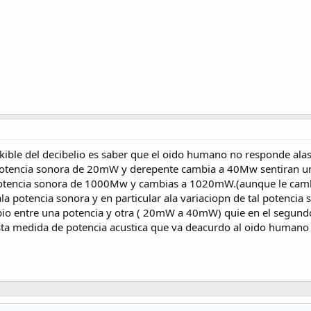
ekible del decibelio es saber que el oido humano no responde alas
a potencia sonora de 20mW y derepente cambia a 40Mw sentiran un
 potencia sonora de 1000Mw y cambias a 1020mW.(aunque le cam
a potencia sonora y en particular ala variaciopn de tal potencia 
bio entre una potencia y otra ( 20mW a 40mW) quie en el segund
sta medida de potencia acustica que va deacurdo al oido humano