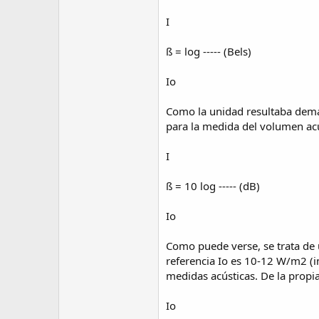
I
ß = log ----- (Bels)
Io
Como la unidad resultaba demas
para la medida del volumen acú
I
ß = 10 log ----- (dB)
Io
Como puede verse, se trata de 
referencia Io es 10-12 W/m2 (i
medidas acústicas. De la propi
Io