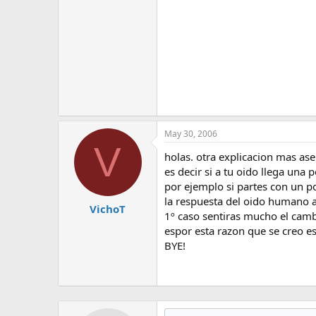
May 30, 2006
V
holas. otra explicacion mas as
es decir si a tu oido llega un
por ejemplo si partes con un
la respuesta del oido humano al
VichoT
1º caso sentiras mucho el cam
espor esta razon que se creo e
BYE!