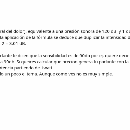
l del dolor), equivalente a una presión sonora de 120 dB, y 1 d
la aplicación de la fórmula se deduce que duplicar la intensidad d
 2 = 3.01 dB.
ante te dicen que la sensibilidad es de 90db por ej. quiere deci
ra 90db. Si queires calcular que precion genera tu parlante con 
otencia partiendo de 1watt.
rado un poco el tema. Aunque como ves no es muy simple.