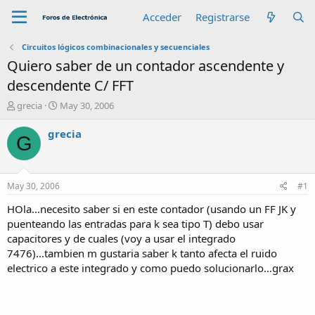
Acceder
Registrarse
Circuitos lógicos combinacionales y secuenciales
Quiero saber de un contador ascendente y
descendente C/ FFT
A
F
grecia
May 30, 2006
u
e
t
c
grecia
G
o
h
r
a
d
e
May 30, 2006
#1
i
n
HOla...necesito saber si en este contador (usando un FF JK y
i
puenteando las entradas para k sea tipo T) debo usar
c
capacitores y de cuales (voy a usar el integrado
i
7476)...tambien m gustaria saber k tanto afecta el ruido
o
electrico a este integrado y como puedo solucionarlo...grax