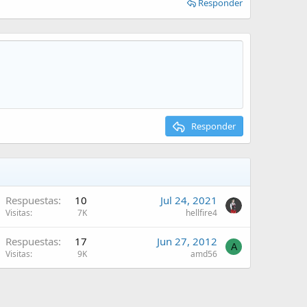
Responder
Responder
Respuestas
10
Jul 24, 2021
Visitas
7K
hellfire4
Respuestas
17
Jun 27, 2012
A
Visitas
9K
amd56