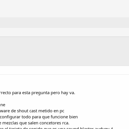
orrecto para esta pregunta pero hay va.
ine
ftware de shout cast metido en pc
onfigurar todo para que funcione bien
mezclas que salen concetores rca.
re el tarjeta de sonido que es una sound blaster audygy 4.