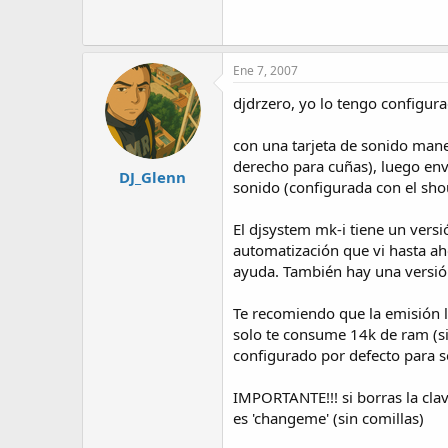
Ene 7, 2007
djdrzero, yo lo tengo configur
con una tarjeta de sonido mane
derecho para cuñas), luego enví
DJ_Glenn
sonido (configurada con el sho
El djsystem mk-i tiene un vers
automatización que vi hasta aho
ayuda. También hay una versión
Te recomiendo que la emisión l
solo te consume 14k de ram (si
configurado por defecto para s
IMPORTANTE!!! si borras la clav
es 'changeme' (sin comillas)