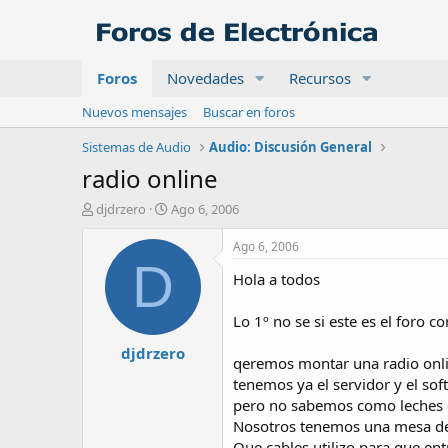
Foros
Novedades
Recursos
Nuevos mensajes
Buscar en foros
Sistemas de Audio
Audio: Discusión General
radio online
A
F
djdrzero
Ago 6, 2006
u
e
t
c
Ago 6, 2006
o
h
D
Hola a todos
r
a
d
e
Lo 1º no se si este es el foro c
i
djdrzero
n
qeremos montar una radio onl
i
tenemos ya el servidor y el so
c
pero no sabemos como leches c
i
o
Nosotros tenemos una mesa de 
Que cables utilizo para que ent