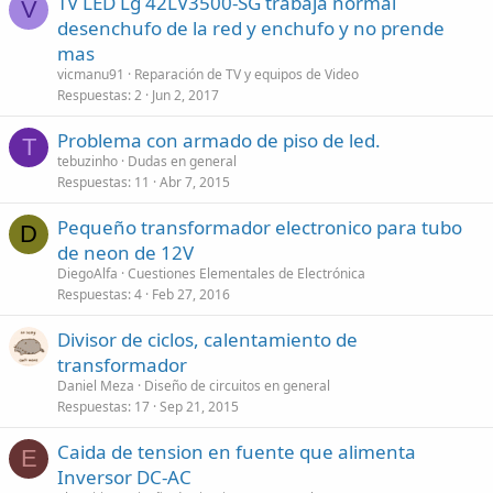
TV LED Lg 42LV3500-SG trabaja normal
V
desenchufo de la red y enchufo y no prende
mas
vicmanu91
Reparación de TV y equipos de Video
Respuestas
2
Jun 2, 2017
Problema con armado de piso de led.
T
tebuzinho
Dudas en general
Respuestas
11
Abr 7, 2015
Pequeño transformador electronico para tubo
D
de neon de 12V
DiegoAlfa
Cuestiones Elementales de Electrónica
Respuestas
4
Feb 27, 2016
Divisor de ciclos, calentamiento de
transformador
Daniel Meza
Diseño de circuitos en general
Respuestas
17
Sep 21, 2015
Caida de tension en fuente que alimenta
E
Inversor DC-AC