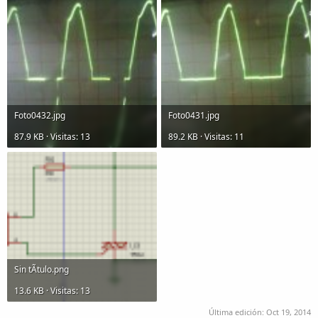
Foto0432.jpg
Foto0431.jpg
87.9 KB · Visitas: 13
89.2 KB · Visitas: 11
Sin tÃ­tulo.png
13.6 KB · Visitas: 13
Última edición:
Oct 19, 2014