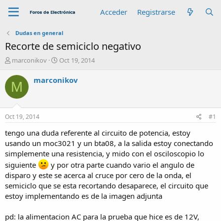
Acceder
Registrarse
Dudas en general
Recorte de semiciclo negativo
A
F
marconikov
Oct 19, 2014
u
e
t
c
marconikov
M
o
h
r
a
d
e
Oct 19, 2014
#1
i
n
tengo una duda referente al circuito de potencia, estoy
i
usando un moc3021 y un bta08, a la salida estoy conectando
c
simplemente una resistencia, y mido con el osciloscopio lo
i
siguiente
y por otra parte cuando vario el angulo de
o
disparo y este se acerca al cruce por cero de la onda, el
semiciclo que se esta recortando desaparece, el circuito que
estoy implementando es de la imagen adjunta
pd: la alimentacion AC para la prueba que hice es de 12V,