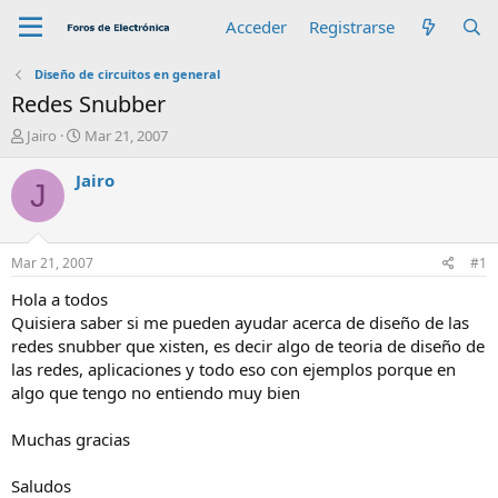
Acceder
Registrarse
Diseño de circuitos en general
Redes Snubber
A
F
Jairo
Mar 21, 2007
u
e
t
c
Jairo
J
o
h
r
a
d
e
Mar 21, 2007
#1
i
n
Hola a todos
i
Quisiera saber si me pueden ayudar acerca de diseño de las
c
redes snubber que xisten, es decir algo de teoria de diseño de
i
las redes, aplicaciones y todo eso con ejemplos porque en
o
algo que tengo no entiendo muy bien
Muchas gracias
Saludos