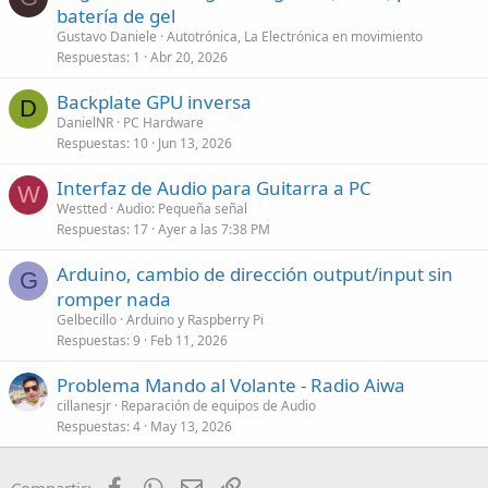
batería de gel
Gustavo Daniele
Autotrónica, La Electrónica en movimiento
Respuestas
1
Abr 20, 2026
Backplate GPU inversa
D
DanielNR
PC Hardware
Respuestas
10
Jun 13, 2026
Interfaz de Audio para Guitarra a PC
W
Westted
Audio: Pequeña señal
Respuestas
17
Ayer a las 7:38 PM
Arduino, cambio de dirección output/input sin
G
romper nada
Gelbecillo
Arduino y Raspberry Pi
Respuestas
9
Feb 11, 2026
Problema Mando al Volante - Radio Aiwa
cillanesjr
Reparación de equipos de Audio
Respuestas
4
May 13, 2026
Facebook
WhatsApp
Email
Enlace
Compartir: