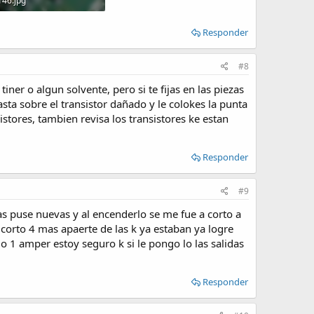
46.jpg
B · Visitas: 204
Responder
#8
ner o algun solvente, pero si te fijas en las piezas
asta sobre el transistor dañado y le colokes la punta
istores, tambien revisa los transistores ke estan
Responder
#9
 las puse nuevas y al encenderlo se me fue a corto a
 corto 4 mas apaerte de las k ya estaban ya logre
do 1 amper estoy seguro k si le pongo lo las salidas
Responder