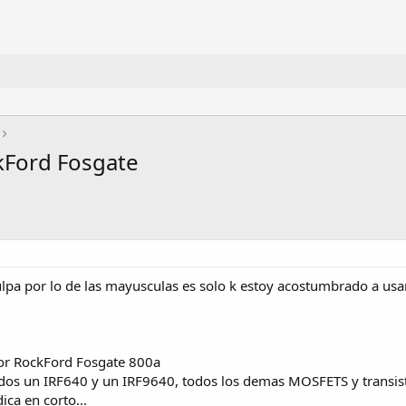
kFord Fosgate
ulpa por lo de las mayusculas es solo k estoy acostumbrado a us
or RockFord Fosgate 800a
ados un IRF640 y un IRF9640, todos los demas MOSFETS y transist
ca en corto...