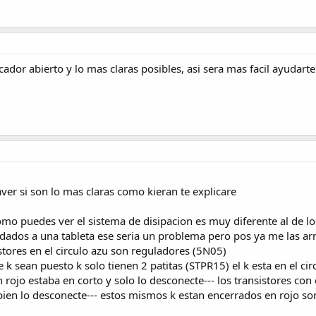
cador abierto y lo mas claras posibles, asi sera mas facil ayudarte
aver si son lo mas claras como kieran te explicare
como puedes ver el sistema de disipacion es muy diferente al de l
ldados a una tableta ese seria un problema pero pos ya me las a
istores en el circulo azu son reguladores (5N05)
e k sean puesto k solo tienen 2 patitas (STPR15) el k esta en el ci
 rojo estaba en corto y solo lo desconecte--- los transistores con e
en lo desconecte--- estos mismos k estan encerrados en rojo son l