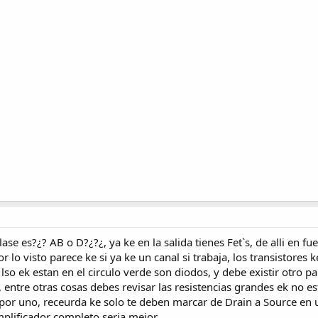
ase es?¿? AB o D?¿?¿, ya ke en la salida tienes Fet`s, de alli en fu
 lo visto parece ke si ya ke un canal si trabaja, los transistores 
 lso ek estan en el circulo verde son diodos, y debe existir otro par
ntre otras cosas debes revisar las resistencias grandes ek no est
por uno, receurda ke solo te deben marcar de Drain a Source en 
mplificador completo seria mejor.