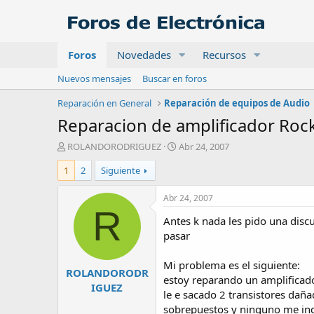
Foros
Novedades
Recursos
Nuevos mensajes
Buscar en foros
Reparación en General
Reparación de equipos de Audio
Reparacion de amplificador Roc
A
F
ROLANDORODRIGUEZ
Abr 24, 2007
u
e
1
2
Siguiente
t
c
o
h
r
a
Abr 24, 2007
d
R
Antes k nada les pido una disc
e
i
pasar
n
i
Mi problema es el siguiente:
ROLANDORODR
c
estoy reparando un amplificad
i
IGUEZ
le e sacado 2 transistores dañ
o
sobrepuestos y ninguno me indi