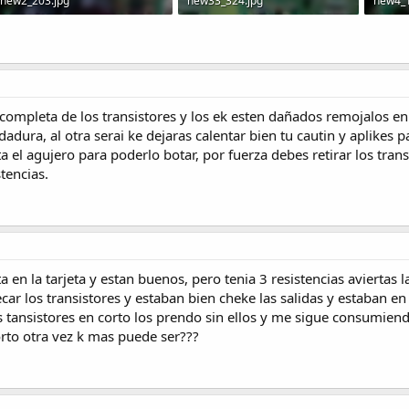
new2_203.jpg
new33_324.jpg
new4_1
82.6 KB · Visitas: 185
149.5 KB · Visitas: 201
149.7 K
completa de los transistores y los ek esten dañados remojalos en ti
adura, al otra serai ke dejaras calentar bien tu cautin y aplikes p
a el agujero para poderlo botar, por fuerza debes retirar los trans
stencias.
ta en la tarjeta y estan buenos, pero tenia 3 resistencias aviertas
ar los transistores y estaban bien cheke las salidas y estaban en
los tansistores en corto los prendo sin ellos y me sigue consumien
rto otra vez k mas puede ser???