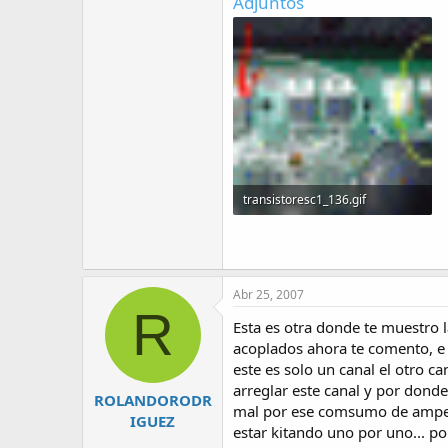
Adjuntos
transistoresc1_136.gif
130.2 KB · Visitas: 411
Abr 25, 2007
R
Esta es otra donde te muestro la
acoplados ahora te comento, e
este es solo un canal el otro c
arreglar este canal y por dond
ROLANDORODR
mal por ese comsumo de ampere
IGUEZ
estar kitando uno por uno... p