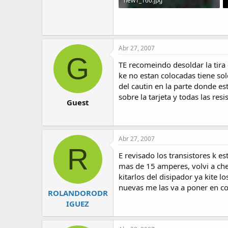
new1_160.jpg
124.6 KB · Visitas: 226
Abr 27, 2007
G
TE recomeindo desoldar la tira 
ke no estan colocadas tiene sold
del cautin en la parte donde est
sobre la tarjeta y todas las resi
Guest
Abr 27, 2007
R
E revisado los transistores k es
mas de 15 amperes, volvi a chec
kitarlos del disipador ya kite 
nuevas me las va a poner en co
ROLANDORODR
IGUEZ