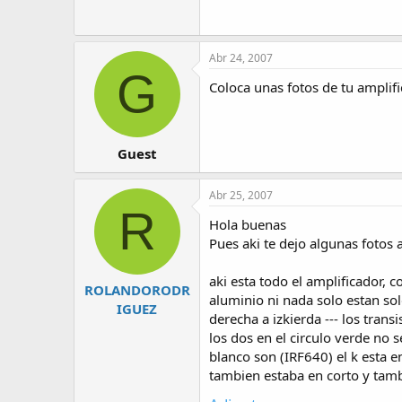
Abr 24, 2007
G
Coloca unas fotos de tu amplifi
Guest
Abr 25, 2007
R
Hola buenas
Pues aki te dejo algunas fotos 
aki esta todo el amplificador, 
ROLANDORODR
aluminio ni nada solo estan so
IGUEZ
derecha a izkierda --- los trans
los dos en el circulo verde no s
blanco son (IRF640) el k esta en
tambien estaba en corto y tambi