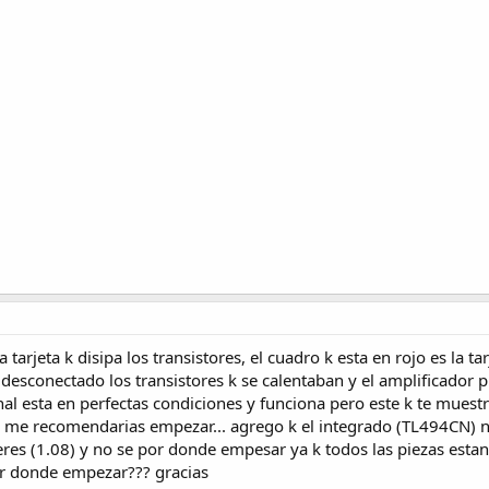
 tarjeta k disipa los transistores, el cuadro k esta en rojo es la ta
 desconectado los transistores k se calentaban y el amplificad
anal esta en perfectas condiciones y funciona pero este k te muest
e me recomendarias empezar... agrego k el integrado (TL494CN) 
s (1.08) y no se por donde empesar ya k todos las piezas estan
or donde empezar??? gracias