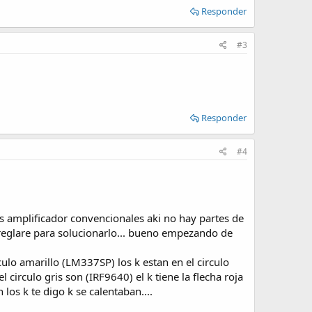
Responder
#3
Responder
#4
os amplificador convencionales aki no hay partes de
rreglare para solucionarlo... bueno empezando de
rculo amarillo (LM337SP) los k estan en el circulo
l circulo gris son (IRF9640) el k tiene la flecha roja
os k te digo k se calentaban....