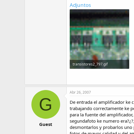
Adjuntos
transistores2_797.gif
149 KB · Visitas: 203
Abr 26, 2007
G
De entrada el amplificador ke cl
trabajando correctamente ke por
para la fuente del amplificador,
segundafoto ke numero era?¿?, e
Guest
desmontarlos y probarlos uno 
fotos de mayor calidad y del a