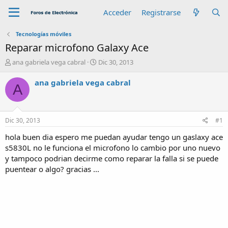
Acceder
Registrarse
Tecnologías móviles
Reparar microfono Galaxy Ace
A
F
ana gabriela vega cabral
Dic 30, 2013
u
e
t
c
ana gabriela vega cabral
A
o
h
r
a
d
e
Dic 30, 2013
#1
i
n
hola buen dia espero me puedan ayudar tengo un gaslaxy ace
i
s5830L no le funciona el microfono lo cambio por uno nuevo
c
y tampoco podrian decirme como reparar la falla si se puede
i
puentear o algo? gracias ...
o