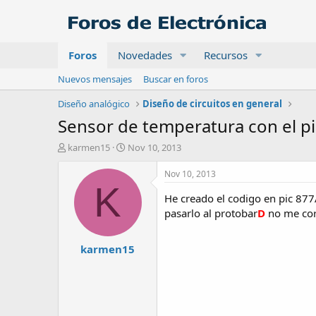
Foros
Novedades
Recursos
Nuevos mensajes
Buscar en foros
Diseño analógico
Diseño de circuitos en general
Sensor de temperatura con el p
A
F
karmen15
Nov 10, 2013
u
e
t
c
Nov 10, 2013
o
h
K
r
a
He creado el codigo en pic 877
d
pasarlo al protobar
D
no me cor
e
i
karmen15
n
i
c
i
o