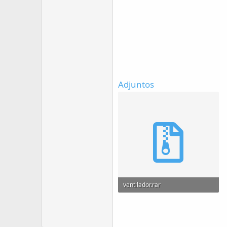
Adjuntos
ventilador.rar
24.3 KB · Visitas: 13