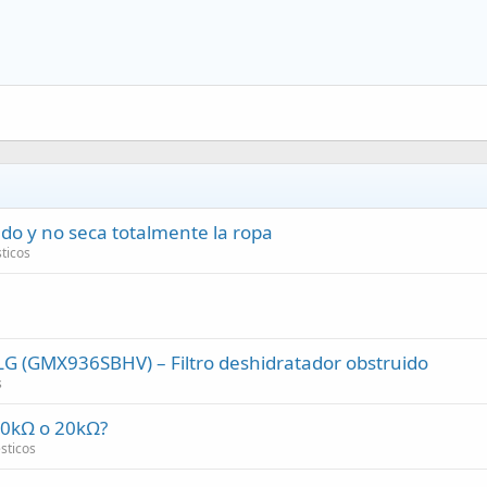
do y no seca totalmente la ropa
ticos
r LG (GMX936SBHV) – Filtro deshidratador obstruido
s
10kΩ o 20kΩ?
sticos