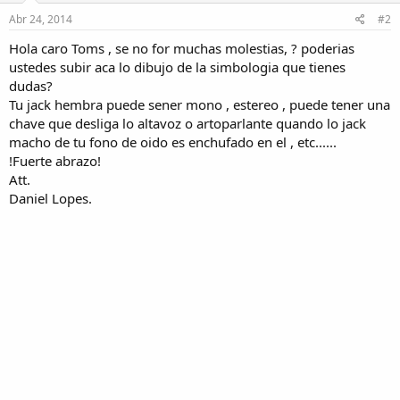
Abr 24, 2014
#2
Hola caro Toms , se no for muchas molestias, ? poderias
ustedes subir aca lo dibujo de la simbologia que tienes
dudas?
Tu jack hembra puede sener mono , estereo , puede tener una
chave que desliga lo altavoz o artoparlante quando lo jack
macho de tu fono de oido es enchufado en el , etc......
!Fuerte abrazo!
Att.
Daniel Lopes.