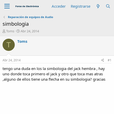
Acceder
Registrarse
Reparación de equipos de Audio
simbologia
A
F
Toms
Abr 24, 2014
u
e
t
c
Toms
T
o
h
r
a
d
e
Abr 24, 2014
#1
i
n
tengo una duda en los la simbologia del jack hembra , hay
i
uno donde toca primero el jack y otro que toca mas atras
c
,alguno de ellos tiene una flecha en su simbologia? gracias
i
o