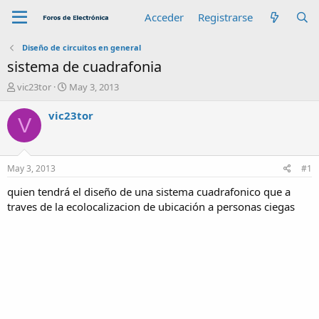
Acceder
Registrarse
Diseño de circuitos en general
sistema de cuadrafonia
A
F
vic23tor
May 3, 2013
u
e
t
c
vic23tor
V
o
h
r
a
d
e
May 3, 2013
#1
i
n
quien tendrá el diseño de una sistema cuadrafonico que a
i
traves de la ecolocalizacion de ubicación a personas ciegas
c
i
o