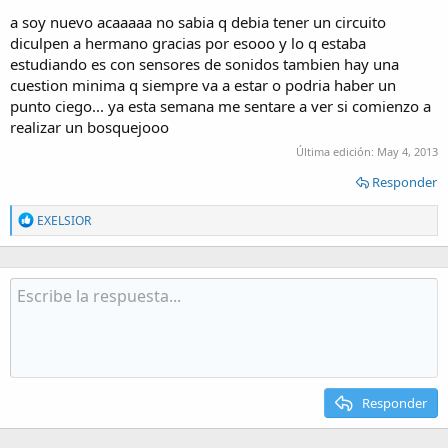
a soy nuevo acaaaaa no sabia q debia tener un circuito
diculpen a hermano gracias por esooo y lo q estaba
estudiando es con sensores de sonidos tambien hay una
cuestion minima q siempre va a estar o podria haber un
punto ciego... ya esta semana me sentare a ver si comienzo a
realizar un bosquejooo
Última edición:
May 4, 2013
Responder
R
EXELSIOR
e
a
c
t
i
o
n
s
:
Responder