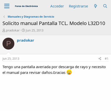
Acceder
Registrarse
Manuales y Diagramas de Servicio
Solicito manual Pantalla TCL. Modelo L32D10
A
F
pradokar
Jun 25, 2013
u
e
t
c
pradokar
P
o
h
r
a
d
e
Jun 25, 2013
#1
i
n
Tengo una pantalla averiada por descarga de rayo y necesito
i
el manual para revisar daños.Gracias
c
i
o