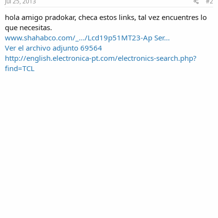
Jul 25, 2013
#2
hola amigo pradokar, checa estos links, tal vez encuentres lo
que necesitas.
www.shahabco.com/_.../Lcd19p51MT23-Ap Ser...‎
Ver el archivo adjunto 69564
http://english.electronica-pt.com/electronics-search.php?
find=TCL