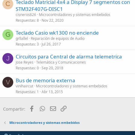
Teclado Matricial 4x4 a Display 7 segmentos con
C
STM32F407G-DISC1
cisneros626
Microcontroladores y sistemas embebidos
Respuestas
8
Nov 22, 2020
Teclado Casio wk1300 no enciende
G
grllallel
Reparación de equipos de Audio
Respuestas
3
Jul 26, 2017
Circuitos para Central de alarma telemetrica
J
Jose Reyes
Telemática y Comunicaciones
Respuestas
0
Sep 20, 2018
Bus de memoria externa
V
vinihaircut
Microcontroladores y sistemas embebidos
Respuestas
1
Abr 13, 2015
Facebook
WhatsApp
Email
Enlace
Compartir:
Microcontroladores y sistemas embebidos