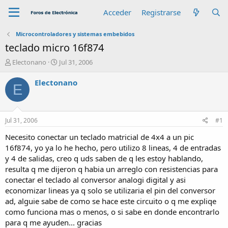
Acceder
Registrarse
Microcontroladores y sistemas embebidos
teclado micro 16f874
A
F
Electonano
Jul 31, 2006
u
e
t
c
Electonano
E
o
h
r
a
d
e
Jul 31, 2006
#1
i
n
Necesito conectar un teclado matricial de 4x4 a un pic
i
16f874, yo ya lo he hecho, pero utilizo 8 lineas, 4 de entradas
c
y 4 de salidas, creo q uds saben de q les estoy hablando,
i
resulta q me dijeron q habia un arreglo con resistencias para
o
conectar el teclado al conversor analogi digital y asi
economizar lineas ya q solo se utilizaria el pin del conversor
ad, alguie sabe de como se hace este circuito o q me expliqe
como funciona mas o menos, o si sabe en donde encontrarlo
para q me ayuden... gracias