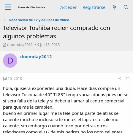
Acceder
Registrarse
Reparación de TV y equipos de Video
Televisor Toshiba recien comprado con
algunos problemas
A
F
doomday2012
Jul 15, 2013
u
e
t
c
doomday2012
D
o
h
r
a
d
e
Jul 15, 2013
#1
i
n
hola, quisiera exponerles una duda. Hace dias compre un
i
televisor Toshiba de 40" TL83" tengo varias dudas pues no se
c
si sera falla de la tele y si deberia llamar al centro comercial
i
para que me la cambien.
o
bueno en primer lugar me la tele por la parte de atras se
caliente mucho e incluso si le metes el lapiz este sale mu
caliente, sin embargo cuando toco por detras otros
televisores como el LG de mis padres no los noto calientes.