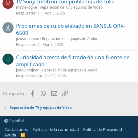
TV Sony Trinitron con problemas de color
M
metrekogne
Reparación de TV y equipos de Video
Respuestas
11
Ago 5, 2025
Problemas de ruido elevado en SANSUI QRX-
6500
joseangelpan
Reparación de equipos de Audio
Respuestas
2
Mar 6, 2025
Curiosidad acerca de filtrado de una fuente de
J
amplificador
joaquinmjuan
Reparación de equipos de Audio
Respuestas
24
Dic 23, 2025
Facebook
WhatsApp
Email
Enlace
Compartir:
Reparación de TV y equipos de Video
Español
Contáctanos
Políticas de la comunidad
Política de Privacidad
Ayuda
R