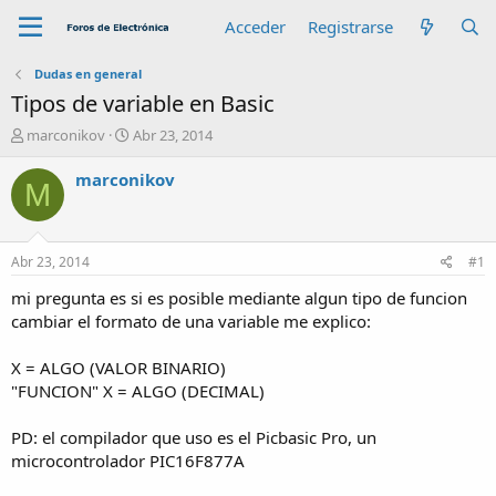
Acceder
Registrarse
Dudas en general
Tipos de variable en Basic
A
F
marconikov
Abr 23, 2014
u
e
t
c
marconikov
M
o
h
r
a
d
e
Abr 23, 2014
#1
i
n
mi pregunta es si es posible mediante algun tipo de funcion
i
cambiar el formato de una variable me explico:
c
i
X = ALGO (VALOR BINARIO)
o
"FUNCION" X = ALGO (DECIMAL)
PD: el compilador que uso es el Picbasic Pro, un
microcontrolador PIC16F877A