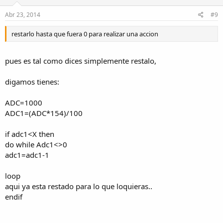
Abr 23, 2014
#9
restarlo hasta que fuera 0 para realizar una accion
pues es tal como dices simplemente restalo,
digamos tienes:
ADC=1000
ADC1=(ADC*154)/100
if adc1<X then
do while Adc1<>0
adc1=adc1-1
loop
aqui ya esta restado para lo que loquieras..
endif