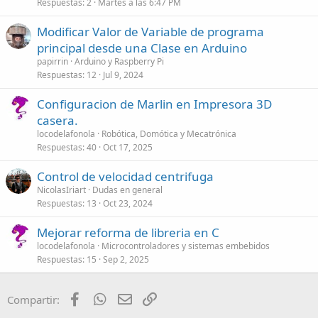
Respuestas
2
Martes a las 6:47 PM
c
l
Modificar Valor de Variable de programa
a
principal desde una Clase en Arduino
d
papirrin
Arduino y Raspberry Pi
o
Respuestas
12
Jul 9, 2024
Configuracion de Marlin en Impresora 3D
casera.
locodelafonola
Robótica, Domótica y Mecatrónica
Respuestas
40
Oct 17, 2025
Control de velocidad centrifuga
NicolasIriart
Dudas en general
Respuestas
13
Oct 23, 2024
Mejorar reforma de libreria en C
locodelafonola
Microcontroladores y sistemas embebidos
Respuestas
15
Sep 2, 2025
Facebook
WhatsApp
Email
Enlace
Compartir: