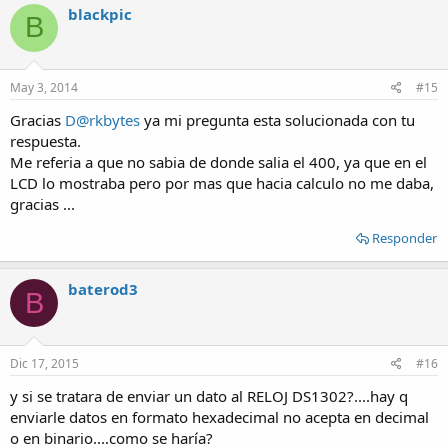
blackpic
B
May 3, 2014
#15
Gracias
D@rkbytes
ya mi pregunta esta solucionada con tu
respuesta.
Me referia a que no sabia de donde salia el 400, ya que en el
LCD lo mostraba pero por mas que hacia calculo no me daba,
gracias ...
Responder
baterod3
B
Dic 17, 2015
#16
y si se tratara de enviar un dato al RELOJ DS1302?....hay q
enviarle datos en formato hexadecimal no acepta en decimal
o en binario....como se haría?