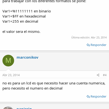
para trabajar con los diferentes formatos se pone:
Var1=%11111111 en binario
Var1=$FF en hexadecimal
Var1=255 en decimal
el valor sera el mismo.
Última edición:
Abr 23, 2014
Responder
marconikov
M
Abr 23, 2014
#4
no es para un lcd es que necesito hacer una cuenta numerica,
pero necesito el numero en decimal
Responder
papirrin