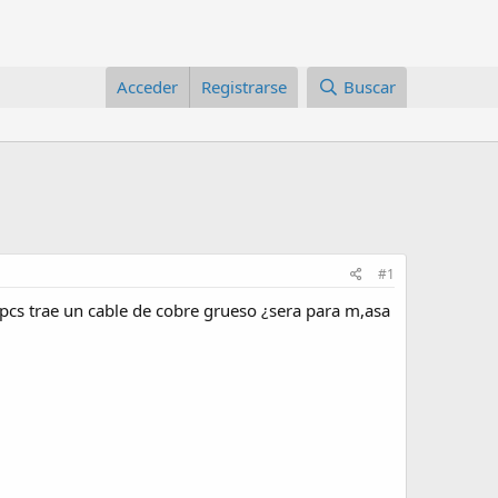
Acceder
Registrarse
Buscar
#1
pcs trae un cable de cobre grueso ¿sera para m,asa