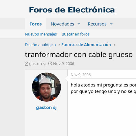
Foros
Novedades
Recursos
Nuevos mensajes
Buscar en foros
Diseño analógico
Fuentes de Alimentación
tranformador con cable grueso
A
F
gaston sj
Nov 9, 2006
u
e
t
c
Nov 9, 2006
o
h
hola atodos mi pregunta es por
r
a
d
por que yo tengo uno y no se qu
e
i
gaston sj
n
i
c
i
o