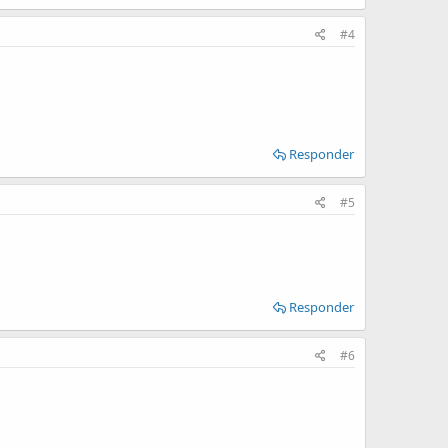
#4
Responder
#5
Responder
#6