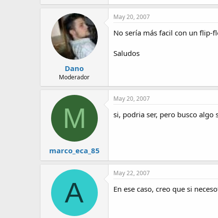
May 20, 2007
No sería más facil con un flip-f
Saludos
Dano
Moderador
May 20, 2007
M
si, podria ser, pero busco algo
marco_eca_85
May 22, 2007
A
En ese caso, creo que si necesot