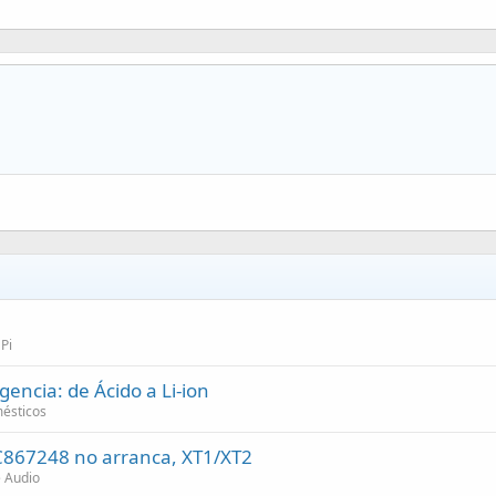
Pi
ncia: de Ácido a Li-ion
ésticos
C867248 no arranca, XT1/XT2
e Audio