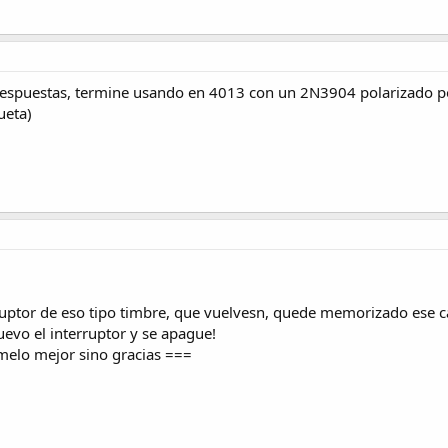
us respuestas, termine usando en 4013 con un 2N3904 polarizado p
ueta)
ruptor de eso tipo timbre, que vuelvesn, quede memorizado ese 
evo el interruptor y se apague!
rmelo mejor sino gracias ===