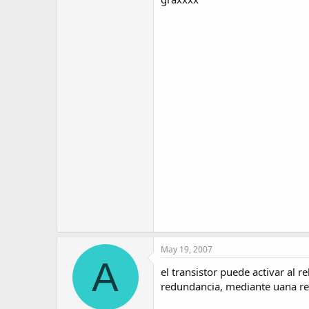
May 19, 2007
A
el transistor puede activar al r
redundancia, mediante uana resit