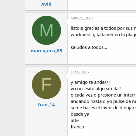
Avid
May 22, 2007
M
listo!!! gracias a todos por s
workbench, falta ver en la plaq
saludos a todos...
marco_eca_85
Dic 6, 2007
F
y amigo te anda¿¿¿
yo necesito algo similar!
q cada vez q presione un inter
andando hasta q yo pulse de nu
fran_14
si me haces el favor de dibuja
desde ya
atte
franco