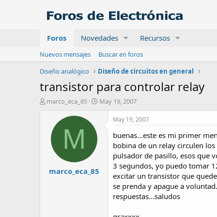
Foros
Novedades
Recursos
Nuevos mensajes
Buscar en foros
Diseño analógico
Diseño de circuitos en general
transistor para controlar relay
A
F
marco_eca_85
May 19, 2007
u
e
t
c
May 19, 2007
o
h
M
buenas...este es mi primer mens
r
a
d
bobina de un relay circulen lo
e
pulsador de pasillo, esos que v
i
3 segundos, yo puedo tomar 12v
marco_eca_85
n
excitar un transistor que qued
i
se prenda y apague a voluntad.
c
respuestas...saludos
i
o
graxxxx