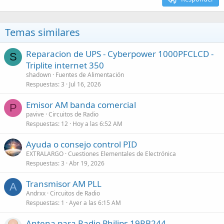
Temas similares
Reparacion de UPS - Cyberpower 1000PFCLCD -
S
Triplite internet 350
shadown
Fuentes de Alimentación
Respuestas
3
Jul 16, 2026
Emisor AM banda comercial
P
pavive
Circuitos de Radio
Respuestas
12
Hoy a las 6:52 AM
Ayuda o consejo control PID
EXTRALARGO
Cuestiones Elementales de Electrónica
Respuestas
3
Abr 19, 2026
Transmisor AM PLL
A
Andrxx
Circuitos de Radio
Respuestas
1
Ayer a las 6:15 AM
Antena para Radio Philips 19RB244