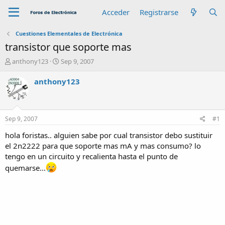
Acceder
Registrarse
Cuestiones Elementales de Electrónica
transistor que soporte mas
A
F
anthony123
Sep 9, 2007
u
e
t
c
anthony123
o
h
r
a
d
e
Sep 9, 2007
#1
i
n
hola foristas.. alguien sabe por cual transistor debo sustituir
i
el 2n2222 para que soporte mas mA y mas consumo? lo
c
tengo en un circuito y recalienta hasta el punto de
i
quemarse...
o