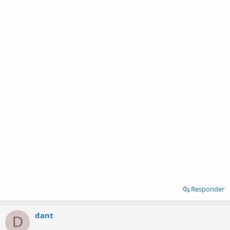
Responder
dant
D