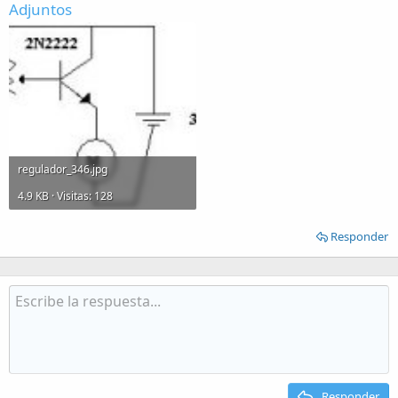
Adjuntos
regulador_346.jpg
4.9 KB · Visitas: 128
Responder
Responder