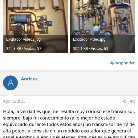
Excitador video2.jpg
Excitador video.jpg
345.3 KB · Visitas: 57
304.1 KB · Visitas: 63
Responder
Andrxx
A
Ago 13, 2023
#2
Hola, la verdad es que me resulta muy curioso ese transmisor,
siempre, bajo mi conocimiento (a lo mejor he estado
equivocado durante todos estos años) un transmisor de TV de
alta potencia consiste en un módulo excitador que genera el
canal a emitir y luego unas etapas ultralineales que amplifican