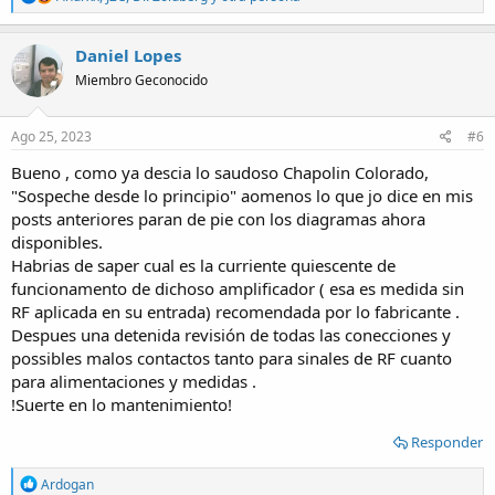
e
a
c
Daniel Lopes
t
Miembro Geconocido
i
o
n
s
Ago 25, 2023
#6
:
Bueno , como ya descia lo saudoso Chapolin Colorado,
"Sospeche desde lo principio" aomenos lo que jo dice en mis
posts anteriores paran de pie con los diagramas ahora
disponibles.
Habrias de saper cual es la curriente quiescente de
funcionamento de dichoso amplificador ( esa es medida sin
RF aplicada en su entrada) recomendada por lo fabricante .
Despues una detenida revisión de todas las conecciones y
possibles malos contactos tanto para sinales de RF cuanto
para alimentaciones y medidas .
!Suerte en lo mantenimiento!
Responder
R
Ardogan