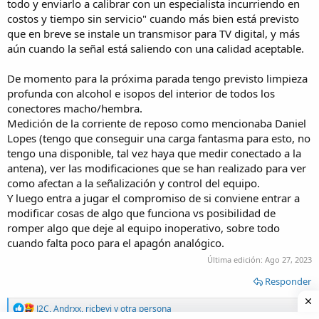
todo y enviarlo a calibrar con un especialista incurriendo en
costos y tiempo sin servicio" cuando más bien está previsto
que en breve se instale un transmisor para TV digital, y más
aún cuando la señal está saliendo con una calidad aceptable.
De momento para la próxima parada tengo previsto limpieza
profunda con alcohol e isopos del interior de todos los
conectores macho/hembra.
Medición de la corriente de reposo como mencionaba Daniel
Lopes (tengo que conseguir una carga fantasma para esto, no
tengo una disponible, tal vez haya que medir conectado a la
antena), ver las modificaciones que se han realizado para ver
como afectan a la señalización y control del equipo.
Y luego entra a jugar el compromiso de si conviene entrar a
modificar cosas de algo que funciona vs posibilidad de
romper algo que deje al equipo inoperativo, sobre todo
cuando falta poco para el apagón analógico.
Última edición:
Ago 27, 2023
Responder
R
J2C
,
Andrxx
,
ricbevi
y otra persona
e