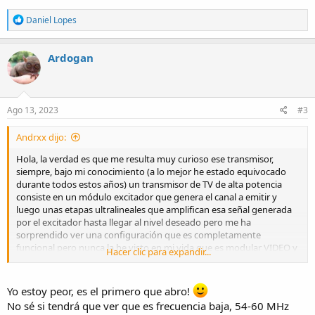
R
Daniel Lopes
e
a
c
Ardogan
t
i
o
n
s
Ago 13, 2023
#3
:
Andrxx dijo:
Hola, la verdad es que me resulta muy curioso ese transmisor,
siempre, bajo mi conocimiento (a lo mejor he estado equivocado
durante todos estos años) un transmisor de TV de alta potencia
consiste en un módulo excitador que genera el canal a emitir y
luego unas etapas ultralineales que amplifican esa señal generada
por el excitador hasta llegar al nivel deseado pero me ha
sorprendido ver una configuración que es completamente
funcional pero nunca la he visto en mi vida que es modular VIDEO y
Hacer clic para expandir...
AUDIO por separado y luego sumarlo.
Yo estoy peor, es el primero que abro!
No sé si tendrá que ver que es frecuencia baja, 54-60 MHz