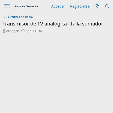
Acceder
Registrarse
Circuitos de Radio
Transmisor de TV analógica - falla sumador
A
F
Ardogan
Ago 13, 2023
u
e
t
c
o
h
r
a
d
e
i
n
i
c
i
o