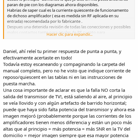
paran de pie con los diagramas ahora disponibles.
Habrias de saper cual es la curriente quiescente de funcionamento
de dichoso amplificador ( esa es medida sin RF aplicada en su
entrada) recomendada por lo fabricante .
Despues una detenida revisión de todas las conecciones y possibles
malos contactos tanto para sinales de RF cuanto para
Hacer clic para expandir...
alimentaciones y medidas .
!Suerte en lo mantenimiento!
Daniel, ahí releí tu primer respuesta de punta a punta, y
efectivamente acertaste en todo!
Todavía estoy escaneando y compaginando la carpeta del
manual completo, pero no he visto que indique corriente de
reposo/quiescent en las tablas ni en las instrucciones de
puesta marcha.
Una cosa importante de aclarar es que la falla NO corta la
salida del transmisor de TV!, está saliendo al aire, al principio
se veía llovido y con algún artefacto de barrido horizontal;
puede que haya sido falta potencia del transmisor y ahora esa
imagen mejoró (probablemente porque las corrientes de los
amplificadores tienen menos diferencia y están un poco más
altas que al principio = más potencia = más SNR en la TV del
domicilio = mejor imagen siempre que esa mayor potencia