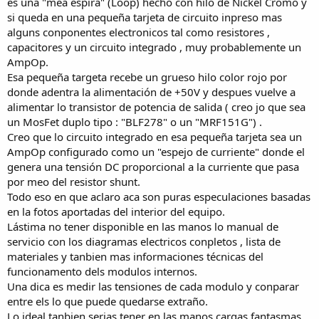
es una "mea espira" (Loop) hecho con hilo de Nickel Cromo y
si queda en una pequeña tarjeta de circuito inpreso mas
alguns conponentes electronicos tal como resistores ,
capacitores y un circuito integrado , muy probablemente un
AmpOp.
Esa pequeña targeta recebe un grueso hilo color rojo por
donde adentra la alimentación de +50V y despues vuelve a
alimentar lo transistor de potencia de salida ( creo jo que sea
un MosFet duplo tipo : "BLF278" o un "MRF151G") .
Creo que lo circuito integrado en esa pequeña tarjeta sea un
AmpOp configurado como un "espejo de curriente" donde el
genera una tensión DC proporcional a la curriente que pasa
por meo del resistor shunt.
Todo eso en que aclaro aca son puras especulaciones basadas
en la fotos aportadas del interior del equipo.
Lástima no tener disponible en las manos lo manual de
servicio con los diagramas electricos conpletos , lista de
materiales y tanbien mas informaciones técnicas del
funcionamento dels modulos internos.
Una dica es medir las tensiones de cada modulo y conparar
entre els lo que puede quedarse extraño.
Lo ideal tanbien serias tener en las manos cargas fantasmas