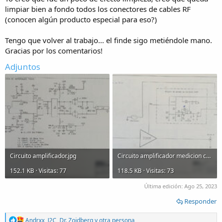
limpiar bien a fondo todos los conectores de cables RF
(conocen algún producto especial para eso?)
Tengo que volver al trabajo... el finde sigo metiéndole mano.
Gracias por los comentarios!
Adjuntos
Circuito amplificador.jpg
Circuito amplificador medicion corriente.jpg
152.1 KB · Visitas: 77
118.5 KB · Visitas: 73
Última edición:
Ago 25, 2023
Responder
R
Andrxx
,
J2C
,
Dr. Zoidberg
y otra persona