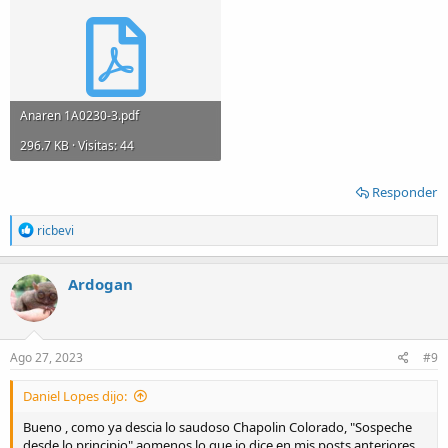
Anaren 1A0230-3.pdf
296.7 KB · Visitas: 44
Responder
R
ricbevi
e
a
c
Ardogan
t
i
o
n
s
Ago 27, 2023
#9
:
Daniel Lopes dijo:
Bueno , como ya descia lo saudoso Chapolin Colorado, "Sospeche
desde lo principio" aomenos lo que jo dice en mis posts anteriores