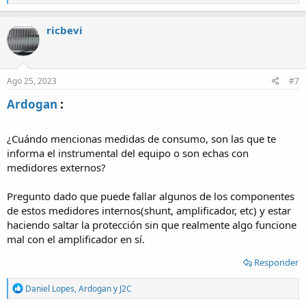
e
a
c
ricbevi
t
i
o
n
s
Ago 25, 2023
#7
:
Ardogan
:​
¿Cuándo mencionas medidas de consumo, son las que te
informa el instrumental del equipo o son echas con
medidores externos?
Pregunto dado que puede fallar algunos de los componentes
de estos medidores internos(shunt, amplificador, etc) y estar
haciendo saltar la protección sin que realmente algo funcione
mal con el amplificador en sí.
Responder
R
Daniel Lopes
,
Ardogan
y
J2C
e