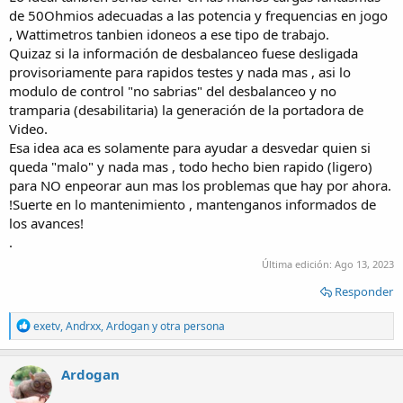
de 50Ohmios adecuadas a las potencia y frequencias en jogo
, Wattimetros tanbien idoneos a ese tipo de trabajo.
Quizaz si la información de desbalanceo fuese desligada
provisoriamente para rapidos testes y nada mas , asi lo
modulo de control "no sabrias" del desbalanceo y no
tramparia (desabilitaria) la generación de la portadora de
Video.
Esa idea aca es solamente para ayudar a desvedar quien si
queda "malo" y nada mas , todo hecho bien rapido (ligero)
para NO enpeorar aun mas los problemas que hay por ahora.
!Suerte en lo mantenimiento , mantenganos informados de
los avances!
.
Última edición:
Ago 13, 2023
Responder
R
exetv
,
Andrxx
,
Ardogan
y otra persona
e
a
c
Ardogan
t
i