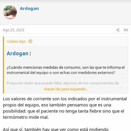
a
c
Ardogan
t
i
o
n
s
Ago 25, 2023
#8
:
ricbevi dijo:
Ardogan
:​
¿Cuándo mencionas medidas de consumo, son las que te informa el
instrumental del equipo o son echas con medidores externos?
Pregunto dado que puede fallar algunos de los componentes de
estos medidores internos(shunt, amplificador, etc) y estar haciendo
Hacer clic para expandir...
saltar la protección sin que realmente algo funcione mal con el
Los valores de corriente son los indicados por el instrumental
amplificador en sí.
propio del equipo, eso también pensamos que es una
posibilidad: que el paciente no tenga tanta fiebre sino que el
termómetro mide mal.
Así que sí, también hay que ver como está midiendo