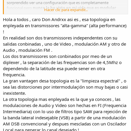
sorprendido ver una configuración que es completamente
funcional pero
nunca la he visto en mi vida que es modular
Hacer clic para expandir...
VIDEO y AUDIO por separado y luego sumarlo.
Hola a todos , caro Don Andrxx asi es , esa topologia en
Varias preguntas ¿Cuando logras hacer funcionar el transmisor hay
enpleyada en transmissores "alta-gamma" (alta performance)
pérdida de potencia con respecto a antes de la falla? A mi esto me
!
huele a desbalanceo en el amplificador de salida de video, en uno
En realidad son dos transmissores independentes con su
de los módulos de 200 watios. He visto el video y estás sacando 150
salidas conbinadas , uno de Video , modulación AM y otro de
W aproximadamente.
Audio , modulación FM .
Cuento mi experiencia personal con un amplificador lineal OMB de
Los dos transmissores son conbinados por meo de un
TV AM-30 preparado para la banda VHF BIII que quemaba las
diplexer , la separación de las frequencias son de 4,5Mhz o
resistencias del divisor de salida wilkinson, la avería era uno de los
dependendo de la latitude esa puede sener en otra
transistores 2N6166 "comunicado". Pude hacer funcionar el
frequencia.
amplificador "aislando" el paso "dañado" y atacando por separado
La gran vantagen desa topologia es la "limpieza espectral" , o
al que se mantenía bien eso sí, con algo menos de la potencia de
sea las distorciones por intermodulaçión son muy bajas o casi
salida esperada.
inexistente.
La otra topologia mas enpleyada es la que ya conoces , las
modulaciones de Audio y Video son hechas en FI (Frequencia
Intermediaria) con lo uso de filtros tipo SAW para rejeición de
la banda lateral indesejable (VSB) a partir de una modulación
AM DSB convencional y despues mescladas con un Oscilador
Local para generar lo canal desejado !