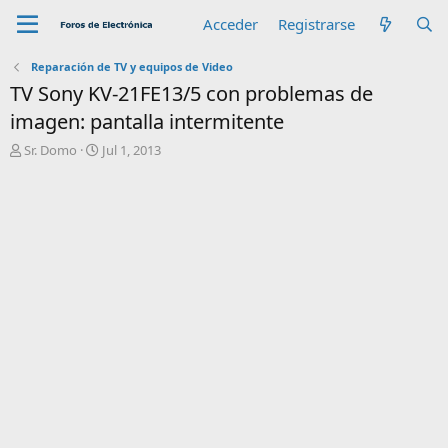
Acceder
Registrarse
Reparación de TV y equipos de Video
TV Sony KV-21FE13/5 con problemas de
imagen: pantalla intermitente
A
F
Sr. Domo
Jul 1, 2013
u
e
t
c
o
h
r
a
d
e
i
n
i
c
i
o