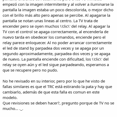
empezó con la imagen intermitente y al volver a iluminarse la
pantalla la imagen estaba un poco descolorida, o mejor dicho
con el brillo más alto pero apenas se percibe. Al apagarse la
pantalla se notan unas lineas al centro. La TV trata de
encender pero se oyen muchos \'clic\' del relay. Al apagar la
TV con el control se apaga correctamente, al encenderla de
nuevo tarda en obedecer los comandos, enciende pero el
relay parece enloquecer. Al no poder arrancar correctamente
el led de stand by parpadea dos veces y se apaga por un
segundo aproximadamente, parpadea dos veces y se apaga
de nuevo. La pantalla enciende con dificultad, los \'clic\' del
relay se oyen aún y el led sigue parpadeando, esperamos a
que se recupere pero no pudo.
No he revisado en su interior, pero por lo que he visto de
fallas similares es que el TRC está estirando la pata y hay que
cambiarlo, además de que esta falla es comun en este
modelo.
Que revisiones se deben hacer?, pregunto porque de TV no se
mucho... ._.