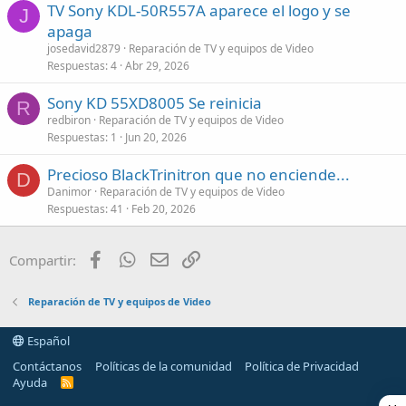
TV Sony KDL-50R557A aparece el logo y se
J
apaga
josedavid2879
Reparación de TV y equipos de Video
Respuestas
4
Abr 29, 2026
Sony KD 55XD8005 Se reinicia
R
redbiron
Reparación de TV y equipos de Video
Respuestas
1
Jun 20, 2026
Precioso BlackTrinitron que no enciende...
D
Danimor
Reparación de TV y equipos de Video
Respuestas
41
Feb 20, 2026
Facebook
WhatsApp
Email
Enlace
Compartir:
Reparación de TV y equipos de Video
Español
Contáctanos
Políticas de la comunidad
Política de Privacidad
Ayuda
R
S