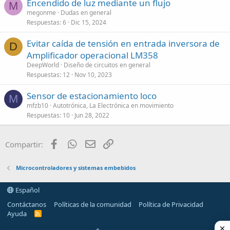
Encendido de luz mediante un flujo
M
megonme
Dudas en general
Respuestas
6
Dic 15, 2024
Evitar caída de tensión en entrada inversora de
D
Amplificador operacional LM358
DeepWorld
Diseño de circuitos en general
Respuestas
12
Nov 10, 2023
Sensor de estacionamiento loco
M
mfzb10
Autotrónica, La Electrónica en movimiento
Respuestas
10
Jun 28, 2022
Facebook
WhatsApp
Email
Enlace
Compartir:
Microcontroladores y sistemas embebidos
Español
Contáctanos
Políticas de la comunidad
Política de Privacidad
Ayuda
R
S
S