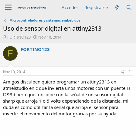
Acceder
Registrarse
Microcontroladores y sistemas embebidos
Uso de sensor digital en attiny2313
A
F
FORTINO123
Nov 10, 2014
u
e
t
c
FORTINO123
F
o
h
r
a
d
e
Nov 10, 2014
#1
i
n
Amigos disculpen quiero programar un attiny2313 en
i
atmelstudio en c que invierta unos motores con un puente H
c
l293d pero que funcione con la señal de un sensor digital
i
sharp que arroja 1 o 5 volts dependiendo de la distancia, mi
o
duda es como utilizar la señal que arroja el sensor para
invertir el movimiento del motor gracias por su ayuda.